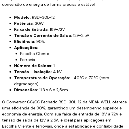
conversão de energia de forma precisa e estável.
Modelo:
RSD-30L-12
Potência:
30W
Faixa de Entrada:
18V-72V
Tensão e Corrente de Saída:
12V-2.5A
Eficiência:
90%
Aplicações:
Escolha Cliente
Ferrovia
Número de Saídas:
1
Tensão – Isolação:
4 kV
Temperatura de Operação:
-40°C a 70°C (com
degradação)
Dimensões:
11,3 x 6 x 2,5cm
O Conversor CC/CC Fechado RSD-30L-12 da MEAN WELL oferece
uma eficiência de 90%, garantindo um desempenho superior e
economia de energia. Com sua faixa de entrada de 18V a 72V e
tensão de saída de 12V a 2.5A, é ideal para aplicações em
Escolha Cliente e ferrovias, onde a estabilidade e confiabilidade