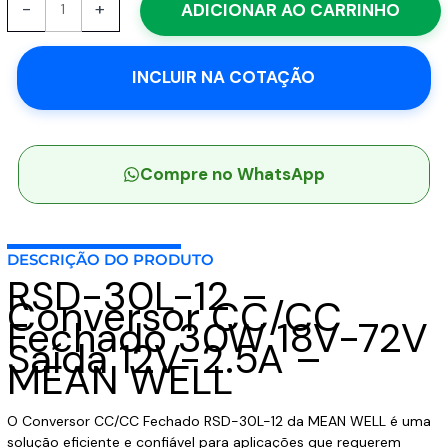
-
+
ADICIONAR AO CARRINHO
30L-
12
-
INCLUIR NA COTAÇÃO
Conversor
CC/CC
Fechado
30W
18V-
Compre no WhatsApp
72V
Saída
12V-
DESCRIÇÃO DO PRODUTO
2.5A
RSD-30L-12 –
-
Conversor CC/CC
MEAN
Fechado 30W 18V-72V
WELL
Saída 12V-2.5A –
quantidade
MEAN WELL
O Conversor CC/CC Fechado RSD-30L-12 da MEAN WELL é uma
solução eficiente e confiável para aplicações que requerem