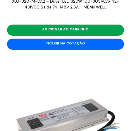
XLG-320-M-DA2 – Driver LED 320W 100-305VCA/142-
431VCC Saída 74-148V 2,8A – MEAN WELL
ADICIONAR AO CARRINHO
INCLUIR NA COTAÇÃO