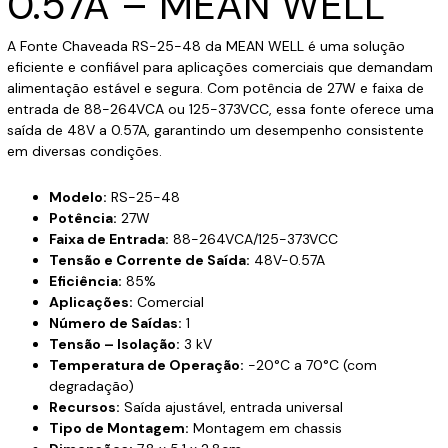
0.57A – MEAN WELL
A Fonte Chaveada RS-25-48 da MEAN WELL é uma solução
eficiente e confiável para aplicações comerciais que demandam
alimentação estável e segura. Com potência de 27W e faixa de
entrada de 88-264VCA ou 125-373VCC, essa fonte oferece uma
saída de 48V a 0.57A, garantindo um desempenho consistente
em diversas condições.
Modelo:
RS-25-48
Potência:
27W
Faixa de Entrada:
88-264VCA/125-373VCC
Tensão e Corrente de Saída:
48V-0.57A
Eficiência:
85%
Aplicações:
Comercial
Número de Saídas:
1
Tensão – Isolação:
3 kV
Temperatura de Operação:
-20°C a 70°C (com
degradação)
Recursos:
Saída ajustável, entrada universal
Tipo de Montagem:
Montagem em chassis