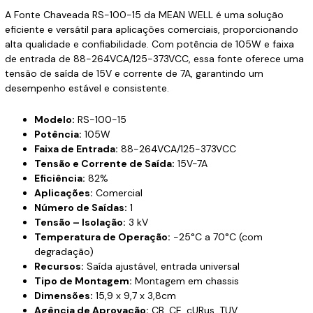
A Fonte Chaveada RS-100-15 da MEAN WELL é uma solução
eficiente e versátil para aplicações comerciais, proporcionando
alta qualidade e confiabilidade. Com potência de 105W e faixa
de entrada de 88-264VCA/125-373VCC, essa fonte oferece uma
tensão de saída de 15V e corrente de 7A, garantindo um
desempenho estável e consistente.
Modelo:
RS-100-15
Potência:
105W
Faixa de Entrada:
88-264VCA/125-373VCC
Tensão e Corrente de Saída:
15V-7A
Eficiência:
82%
Aplicações:
Comercial
Número de Saídas:
1
Tensão – Isolação:
3 kV
Temperatura de Operação:
-25°C a 70°C (com
degradação)
Recursos:
Saída ajustável, entrada universal
Tipo de Montagem:
Montagem em chassis
Dimensões:
15,9 x 9,7 x 3,8cm
Agência de Aprovação:
CB, CE, cURus, TUV