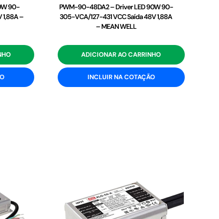
0W 90-
PWM-90-48DA2 – Driver LED 90W 90-
 1,88A –
305-VCA/127-431 VCC Saída 48V 1,88A
– MEAN WELL
NHO
ADICIONAR AO CARRINHO
ÃO
INCLUIR NA COTAÇÃO