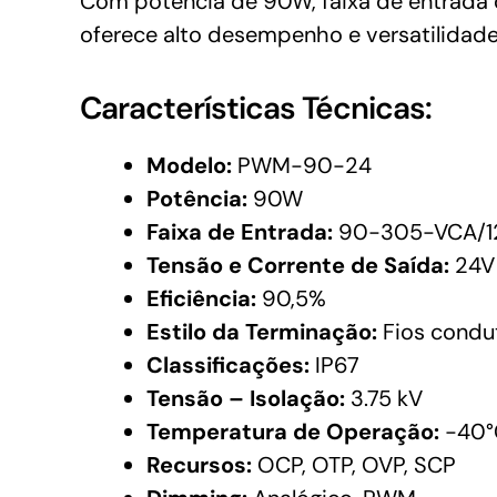
Com potência de 90W, faixa de entrada 
oferece alto desempenho e versatilidade
Características Técnicas:
Modelo:
PWM-90-24
Potência:
90W
Faixa de Entrada:
90-305-VCA/1
Tensão e Corrente de Saída:
24V 
Eficiência:
90,5%
Estilo da Terminação:
Fios condu
Classificações:
IP67
Tensão – Isolação:
3.75 kV
Temperatura de Operação:
-40°
Recursos:
OCP, OTP, OVP, SCP