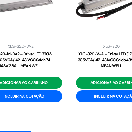
XLG-320-DA2
XLG-320
20-M-DA2 – Driver LED 320W
XLG-320-V-A – Driver LED 31
05VCA/142-431VCC Saída 74-
305VCA/142-431VCC Saída 48V
148V 2,8A – MEAN WELL
MEAN WELL
ADICIONAR AO CARRINHO
ADICIONAR AO CARRI
INCLUIR NA COTAÇÃO
INCLUIR NA COTAÇ