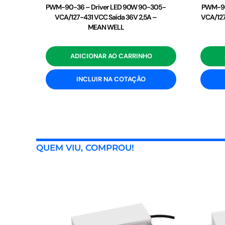
PWM-90-36 – Driver LED 90W 90-305-
PWM-90
VCA/127-431 VCC Saída 36V 2,5A –
VCA/127
MEAN WELL
ADICIONAR AO CARRINHO
INCLUIR NA COTAÇÃO
QUEM VIU, COMPROU!