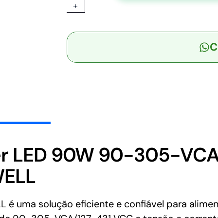
+
-
Driver
LED
C
90W
90-
305-
VCA/127-
431
VCC
Saída
24V
3,75A
r LED 90W 90-305-VCA/
-
WELL
MEAN
WELL
quantidade
uma solução eficiente e confiável para alimen