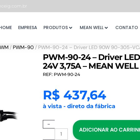
eig.com.br
HOME
EMPRESA
PRODUTOS
MEAN WELL
CONTATO
PWM
/
PWM-90
/ PWM-90-24 – Driver LED 90W 90-305-VCA
PWM-90-24 – Driver LED
24V 3,75A – MEAN WELL
REF: PWM-90-24
R$
437,64
à vista - direto da fábrica
PWM-
-
ADICIONAR AO CARRI
90-
24