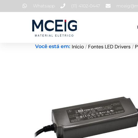
Ir
Whatsapp
(11) 4102-0447
mceig@mc
para
o
conteúdo
Início
/
Fontes LED Drivers
/
Você está em: