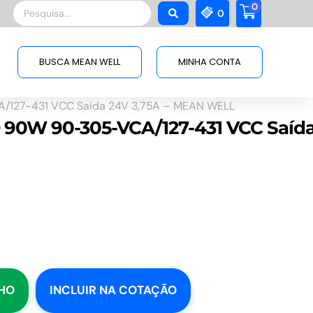
0
Pesquisar
0
...
BUSCA MEAN WELL
MINHA CONTA
/127-431 VCC Saída 24V 3,75A – MEAN WELL
 90W 90-305-VCA/127-431 VCC Saíd
NHO
INCLUIR NA COTAÇÃO