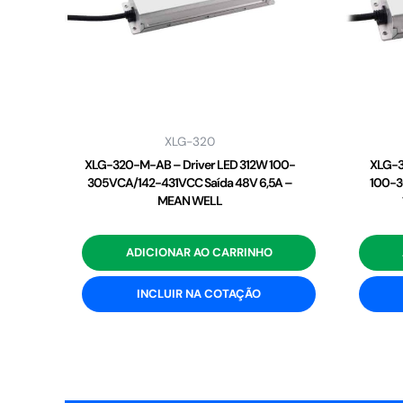
XLG-320
XLG-320-M-AB – Driver LED 312W 100-
XLG-3
305VCA/142-431VCC Saída 48V 6,5A –
100-3
MEAN WELL
ADICIONAR AO CARRINHO
INCLUIR NA COTAÇÃO