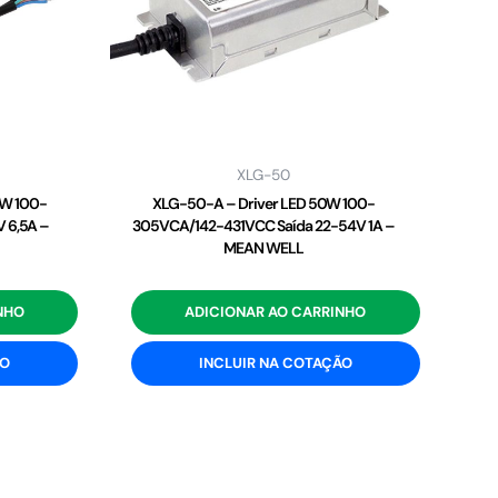
XLG-50
2W 100-
XLG-50-A – Driver LED 50W 100-
 6,5A –
305VCA/142-431VCC Saída 22-54V 1A –
MEAN WELL
NHO
ADICIONAR AO CARRINHO
ÃO
INCLUIR NA COTAÇÃO