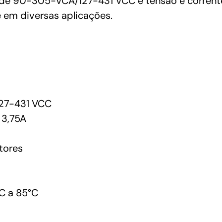
de 90-305-VCA/127-431 VCC e tensão e corrente 
 em diversas aplicações.
27-431 VCC
3,75A
tores
C a 85°C