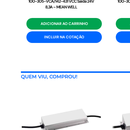
100-305-VCA/142-431 VCC Saída 24V
100-30
8,3A – MEAN WELL
ADICIONAR AO CARRINHO
INCLUIR NA COTAÇÃO
QUEM VIU, COMPROU!