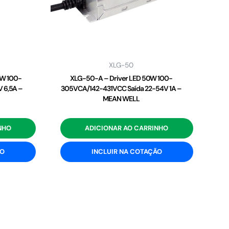
XLG-50
2W 100-
XLG-50-A – Driver LED 50W 100-
 6,5A –
305VCA/142-431VCC Saída 22-54V 1A –
MEAN WELL
NHO
ADICIONAR AO CARRINHO
ÃO
INCLUIR NA COTAÇÃO