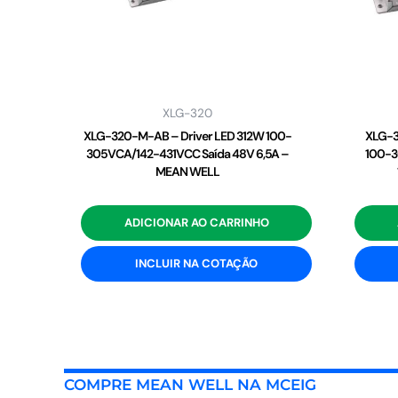
XLG-320
XLG-320-M-AB – Driver LED 312W 100-
XLG-3
305VCA/142-431VCC Saída 48V 6,5A –
100-3
MEAN WELL
ADICIONAR AO CARRINHO
INCLUIR NA COTAÇÃO
COMPRE MEAN WELL NA MCEIG