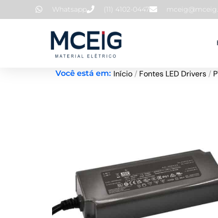
Ir
Whatsapp
(11) 4102-0447
mceig@mceig.
para
o
conteúdo
Início
/
Fontes LED Drivers
/
Você está em: