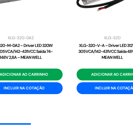
XLG-320-DA2
XLG-320
20-M-DA2 – Driver LED 320W
XLG-320-V-A – Driver LED 31
05VCA/142-431VCC Saída 74-
305VCA/142-431VCC Saída 48V
148V 2,8A – MEAN WELL
MEAN WELL
ADICIONAR AO CARRINHO
ADICIONAR AO CARRI
INCLUIR NA COTAÇÃO
INCLUIR NA COTAÇ