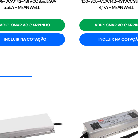
5-VCA/142-431 VCC Saída 36V
100-305-VCA/142-431 VCC Sa
5,55A – MEAN WELL
4,17A – MEAN WELL
ADICIONAR AO CARRINHO
ADICIONAR AO CARRI
INCLUIR NA COTAÇÃO
INCLUIR NA COTAÇ