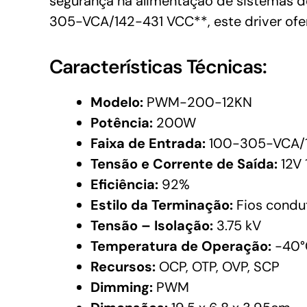
segurança na alimentação de sistemas 
305-VCA/142-431 VCC**, este driver ofer
Características Técnicas:
Modelo:
PWM-200-12KN
Potência:
200W
Faixa de Entrada:
100-305-VCA/1
Tensão e Corrente de Saída:
12V 
Eficiência:
92%
Estilo da Terminação:
Fios condu
Tensão – Isolação:
3.75 kV
Temperatura de Operação:
-40°
Recursos:
OCP, OTP, OVP, SCP
Dimming:
PWM