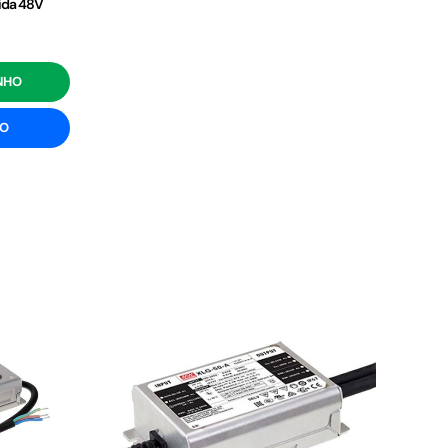
ída 48V
NHO
ÃO