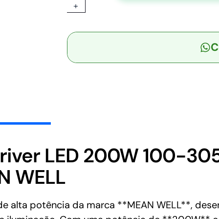
+
-
Driver
LED
C
200W
100-
305-
VCA/142-
431
VCC
Saída
12V
15A
iver LED 200W 100-30
-
AN WELL
MEAN
WELL
quantidade
 alta potência da marca **MEAN WELL**, desenvo