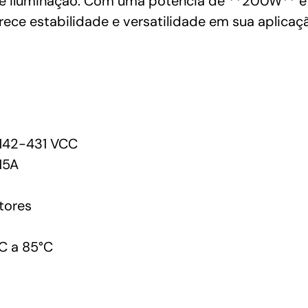
de iluminação. Com uma potência de **200W** e
ece estabilidade e versatilidade em sua aplicaç
42-431 VCC
15A
tores
C a 85°C