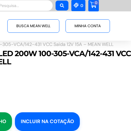
0
squisar
0
BUSCA MEAN WELL
MINHA CONTA
-305-VCA/142-431 VCC Saída 12V 15A – MEAN WELL
LED 200W 100-305-VCA/142-431 VCC
ELL
NHO
INCLUIR NA COTAÇÃO