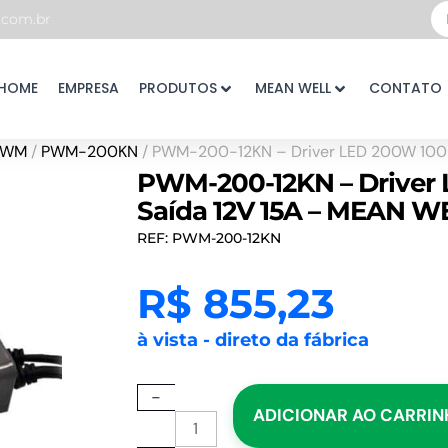
Pe
com.br
...
HOME
EMPRESA
PRODUTOS
MEAN WELL
CONTATO
PWM
/
PWM-200KN
/ PWM-200-12KN – Driver LED 200W 100
PWM-200-12KN – Driver 
Saída 12V 15A – MEAN W
REF: PWM-200-12KN
R$
855,23
à vista - direto da fábrica
PWM-
-
ADICIONAR AO CARRI
200-
12KN