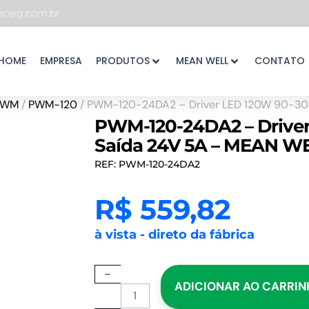
eig.com.br
HOME
EMPRESA
PRODUTOS
MEAN WELL
CONTATO
PWM
/
PWM-120
/ PWM-120-24DA2 – Driver LED 120W 90-30
PWM-120-24DA2 – Driver
Saída 24V 5A – MEAN W
REF: PWM-120-24DA2
R$
559,82
à vista - direto da fábrica
PWM-
-
ADICIONAR AO CARRI
120-
24DA2