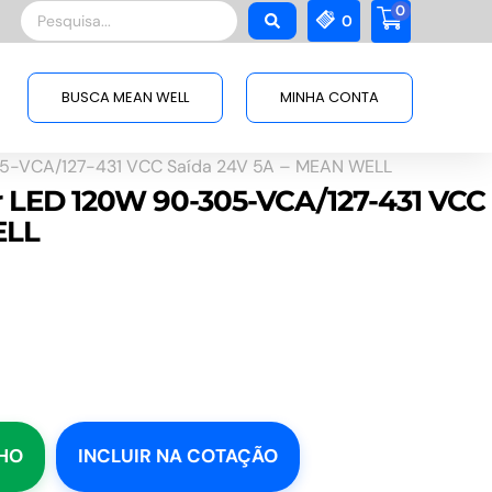
0
Pesquisar
0
...
BUSCA MEAN WELL
MINHA CONTA
5-VCA/127-431 VCC Saída 24V 5A – MEAN WELL
 LED 120W 90-305-VCA/127-431 VCC
ELL
NHO
INCLUIR NA COTAÇÃO