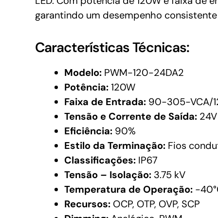
LED. Com potência de 120W e faixa de e
garantindo um desempenho consistente e
Características Técnicas:
Modelo:
PWM-120-24DA2
Potência:
120W
Faixa de Entrada:
90-305-VCA/1
Tensão e Corrente de Saída:
24V
Eficiência:
90%
Estilo da Terminação:
Fios condu
Classificações:
IP67
Tensão – Isolação:
3.75 kV
Temperatura de Operação:
-40°
Recursos:
OCP, OTP, OVP, SCP