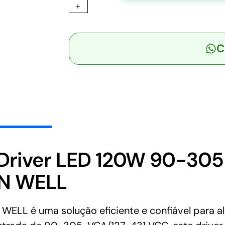
+
-
Driver
LED
C
120W
90-
305-
VCA/127-
431
VCC
Saída
24V
5A
river LED 120W 90-305
-
AN WELL
MEAN
WELL
quantidade
LL é uma solução eficiente e confiável para al