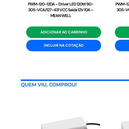
PWM-120-12DA – Driver LED 120W 90-
PWM-12
305-VCA/127-431 VCC Saída 12V 10A –
305-VC
MEAN WELL
ADICIONAR AO CARRINHO
INCLUIR NA COTAÇÃO
QUEM VIU, COMPROU!