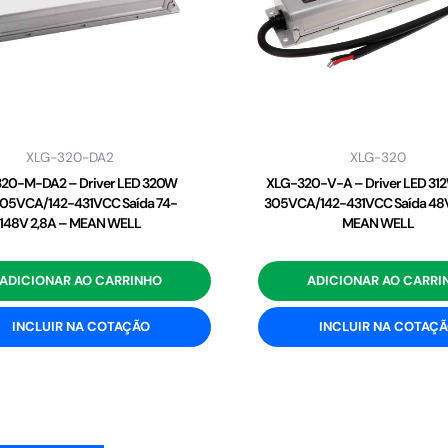
XLG-320-DA2
XLG-320
20-M-DA2 – Driver LED 320W
XLG-320-V-A – Driver LED 31
05VCA/142-431VCC Saída 74-
305VCA/142-431VCC Saída 48V
148V 2,8A – MEAN WELL
MEAN WELL
ADICIONAR AO CARRINHO
ADICIONAR AO CARRI
INCLUIR NA COTAÇÃO
INCLUIR NA COTAÇ