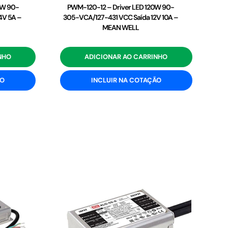
0W 90-
PWM-120-12 – Driver LED 120W 90-
4V 5A –
305-VCA/127-431 VCC Saída 12V 10A –
MEAN WELL
NHO
ADICIONAR AO CARRINHO
ÃO
INCLUIR NA COTAÇÃO