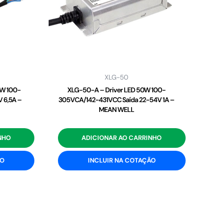
XLG-50
2W 100-
XLG-50-A – Driver LED 50W 100-
 6,5A –
305VCA/142-431VCC Saída 22-54V 1A –
MEAN WELL
NHO
ADICIONAR AO CARRINHO
ÃO
INCLUIR NA COTAÇÃO