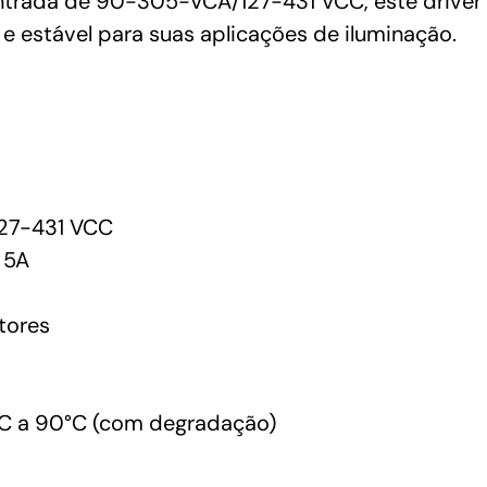
ntrada de 90-305-VCA/127-431 VCC, este driver 
 estável para suas aplicações de iluminação.
27-431 VCC
 5A
tores
C a 90°C (com degradação)