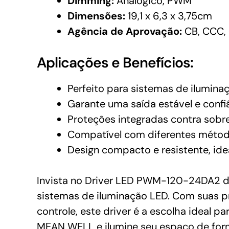
Dimming:
Analógico, PWM
Dimensões:
19,1 x 6,3 x 3,75cm
Agência de Aprovação:
CB, CCC, 
Aplicações e Benefícios:
Perfeito para sistemas de ilumina
Garante uma saída estável e confi
Proteções integradas contra sobre
Compatível com diferentes método
Design compacto e resistente, ide
Invista no Driver LED PWM-120-24DA2 d
sistemas de iluminação LED. Com suas p
controle, este driver é a escolha ideal 
MEAN WELL e ilumine seu espaço de forma