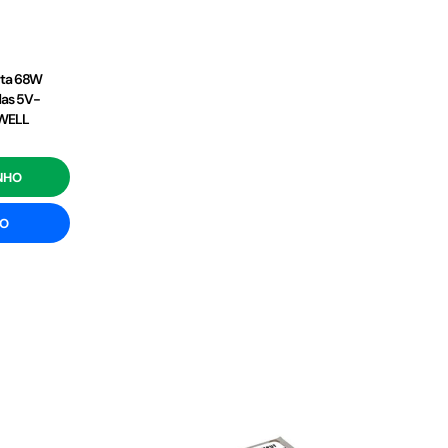
rta 68W
as 5V-
 WELL
NHO
ÃO