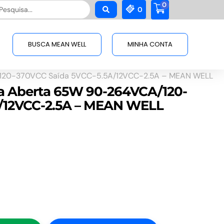
0
squisar
0
BUSCA MEAN WELL
MINHA CONTA
/120-370VCC Saída 5VCC-5.5A/12VCC-2.5A – MEAN WELL
a Aberta 65W 90-264VCA/120-
A/12VCC-2.5A – MEAN WELL