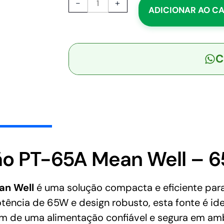
-
+
ADICIONAR AO C
Fonte
Chaveada
Aberta
65W
C
90-
264VCA/120-
370VCC
Saída
5VCC-
5.5A/12VCC-
2.5A
-
ão PT-65A Mean Well – 
MEAN
WELL
quantidade
an Well
é uma solução compacta e eficiente para
ência de 65W e design robusto, esta fonte é id
am de uma alimentação confiável e segura em ambi