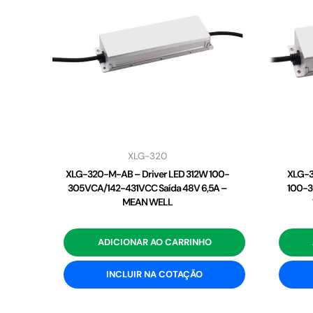
XLG-320
XLG-320-M-AB – Driver LED 312W 100-
XLG-3
305VCA/142-431VCC Saída 48V 6,5A –
100-3
MEAN WELL
ADICIONAR AO CARRINHO
INCLUIR NA COTAÇÃO