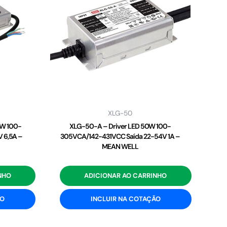
XLG-50
2W 100-
XLG-50-A – Driver LED 50W 100-
 6,5A –
305VCA/142-431VCC Saída 22-54V 1A –
MEAN WELL
NHO
ADICIONAR AO CARRINHO
ÃO
INCLUIR NA COTAÇÃO