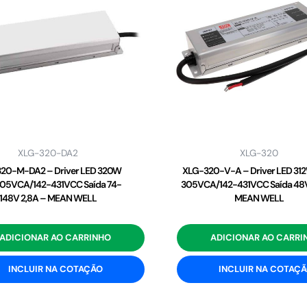
XLG-320-DA2
XLG-320
20-M-DA2 – Driver LED 320W
XLG-320-V-A – Driver LED 31
05VCA/142-431VCC Saída 74-
305VCA/142-431VCC Saída 48V
148V 2,8A – MEAN WELL
MEAN WELL
ADICIONAR AO CARRINHO
ADICIONAR AO CARRI
INCLUIR NA COTAÇÃO
INCLUIR NA COTAÇ