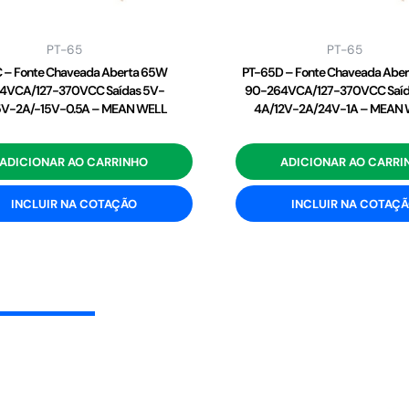
PT-65
PT-65
 – Fonte Chaveada Aberta 65W
PT-65D – Fonte Chaveada Abe
4VCA/127-370VCC Saídas 5V-
90-264VCA/127-370VCC Saíd
5V-2A/-15V-0.5A – MEAN WELL
4A/12V-2A/24V-1A – MEAN
ADICIONAR AO CARRINHO
ADICIONAR AO CARRI
INCLUIR NA COTAÇÃO
INCLUIR NA COTAÇ