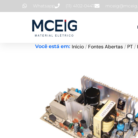
Ir
Whatsapp
(11) 4102-0447
mceig@mceig.
para
o
conteúdo
Início
/
Fontes Abertas
/
PT
/
Você está em: