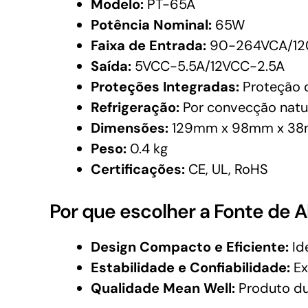
Modelo:
PT-65A
Potência Nominal:
65W
Faixa de Entrada:
90-264VCA/12
Saída:
5VCC-5.5A/12VCC-2.5A
Proteções Integradas:
Proteção c
Refrigeração:
Por convecção natu
Dimensões:
129mm x 98mm x 3
Peso:
0.4 kg
Certificações:
CE, UL, RoHS
Por que escolher a Fonte de 
Design Compacto e Eficiente:
Id
Estabilidade e Confiabilidade:
Ex
Qualidade Mean Well:
Produto dur