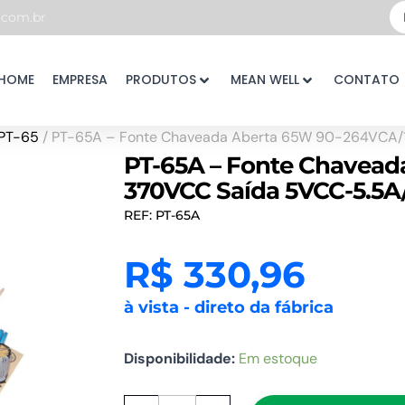
Pe
com.br
...
HOME
EMPRESA
PRODUTOS
MEAN WELL
CONTATO
PT-65
/ PT-65A – Fonte Chaveada Aberta 65W 90-264VCA
PT-65A – Fonte Chavead
370VCC Saída 5VCC-5.5
REF: PT-65A
R$
330,96
à vista - direto da fábrica
PT-
Disponibilidade:
Em estoque
65A
-