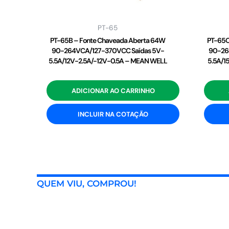
PT-65
PT-65B – Fonte Chaveada Aberta 64W
PT-65C
90-264VCA/127-370VCC Saídas 5V-
90-26
5.5A/12V-2.5A/-12V-0.5A – MEAN WELL
5.5A/1
ADICIONAR AO CARRINHO
INCLUIR NA COTAÇÃO
QUEM VIU, COMPROU!