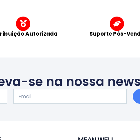
tribuição Autorizada
Suporte Pós-Ven
eva-se na nossa news
Email
E
MEAN WELL