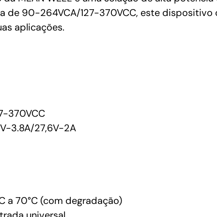
quantidade
a de 90-264VCA/127-370VCC, este dispositivo o
uas aplicações.
7-370VCC
V-3.8A/27,6V-2A
C a 70°C (com degradação)
trada universal