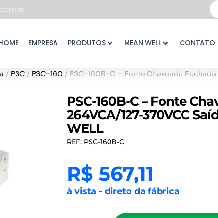
Pe
com.br
...
HOME
EMPRESA
PRODUTOS
MEAN WELL
CONTATO
a
/
PSC
/
PSC-160
/ PSC-160B-C – Fonte Chaveada Fechada
PSC-160B-C – Fonte Cha
264VCA/127-370VCC Saíd
WELL
REF: PSC-160B-C
R$
567,11
à vista - direto da fábrica