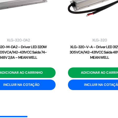
XLG-320-DA2
XLG-320
20-M-DA2 – Driver LED 320W
XLG-320-V-A – Driver LED 31
05VCA/142-431VCC Saída 74-
305VCA/142-431VCC Saída 48V
148V 2,8A – MEAN WELL
MEAN WELL
ADICIONAR AO CARRINHO
ADICIONAR AO CARRI
INCLUIR NA COTAÇÃO
INCLUIR NA COTAÇ