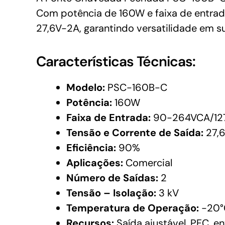
Com potência de 160W e faixa de entrad
27,6V-2A, garantindo versatilidade em s
Características Técnicas:
Modelo:
PSC-160B-C
Potência:
160W
Faixa de Entrada:
90-264VCA/12
Tensão e Corrente de Saída:
27,6
Eficiência:
90%
Aplicações:
Comercial
Número de Saídas:
2
Tensão – Isolação:
3 kV
Temperatura de Operação:
-20°
Recursos:
Saída ajustável, PFC, en