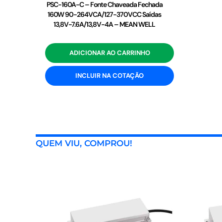
PSC-160A-C – Fonte Chaveada Fechada
160W 90-264VCA/127-370VCC Saídas
13,8V-7.6A/13,8V-4A – MEAN WELL
ADICIONAR AO CARRINHO
INCLUIR NA COTAÇÃO
QUEM VIU, COMPROU!