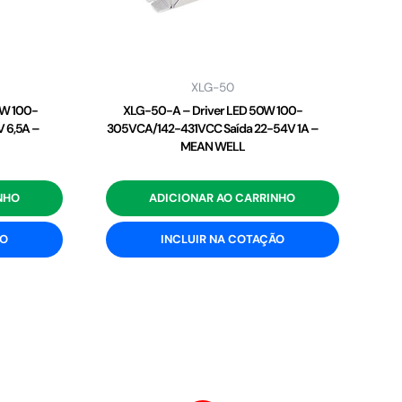
XLG-50
2W 100-
XLG-50-A – Driver LED 50W 100-
 6,5A –
305VCA/142-431VCC Saída 22-54V 1A –
MEAN WELL
NHO
ADICIONAR AO CARRINHO
ÃO
INCLUIR NA COTAÇÃO