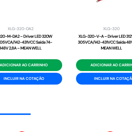
XLG-320-DA2
XLG-320
20-M-DA2 – Driver LED 320W
XLG-320-V-A – Driver LED 31
05VCA/142-431VCC Saída 74-
305VCA/142-431VCC Saída 48V
148V 2,8A – MEAN WELL
MEAN WELL
ADICIONAR AO CARRINHO
ADICIONAR AO CARRI
INCLUIR NA COTAÇÃO
INCLUIR NA COTAÇ