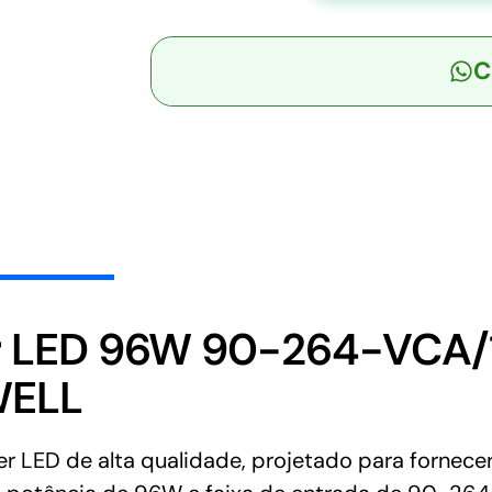
-
Driver
C
LED
96W
90-
264-
VCA/127-
370
VCC
Saída
27V
3,55A
r LED 96W 90-264-VCA/
-
WELL
MEAN
WELL
quantidade
ED de alta qualidade, projetado para fornecer 