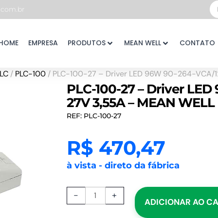
Pe
com.br
...
HOME
EMPRESA
PRODUTOS
MEAN WELL
CONTATO
LC
/
PLC-100
/ PLC-100-27 – Driver LED 96W 90-264-VCA/
PLC-100-27 – Driver LED
27V 3,55A – MEAN WELL
REF: PLC-100-27
R$
470,47
à vista - direto da fábrica
PLC-
-
+
ADICIONAR AO C
100-
27