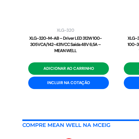
XLG-320
XLG-320-M-AB – Driver LED 312W 100-
XLG-3
305VCA/142-431VCC Saída 48V 6,5A –
100-3
MEAN WELL
ADICIONAR AO CARRINHO
INCLUIR NA COTAÇÃO
COMPRE MEAN WELL NA MCEIG