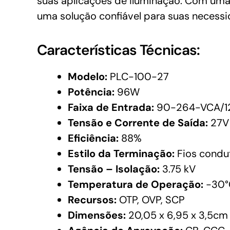
suas aplicações de iluminação. Com uma
uma solução confiável para suas necessi
Características Técnicas:
Modelo:
PLC-100-27
Potência:
96W
Faixa de Entrada:
90-264-VCA/1
Tensão e Corrente de Saída:
27V
Eficiência:
88%
Estilo da Terminação:
Fios condu
Tensão – Isolação:
3.75 kV
Temperatura de Operação:
-30°
Recursos:
OTP, OVP, SCP
Dimensões:
20,05 x 6,95 x 3,5cm