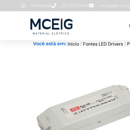
Ir
Whatsapp
(11) 4102-0447
mceig@mceig.
para
o
conteúdo
Início
/
Fontes LED Drivers
/
P
Você está em: