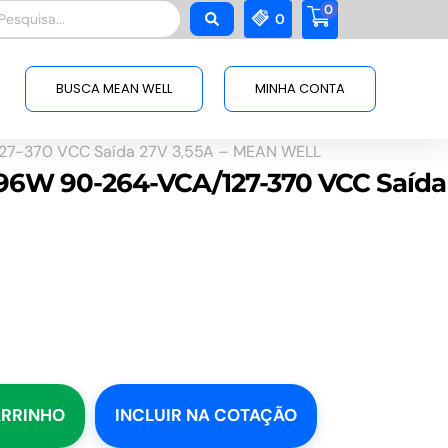
0
squisar
0
BUSCA MEAN WELL
MINHA CONTA
127-370 VCC Saída 27V 3,55A – MEAN WELL
 96W 90-264-VCA/127-370 VCC Saída
ARRINHO
INCLUIR NA COTAÇÃO