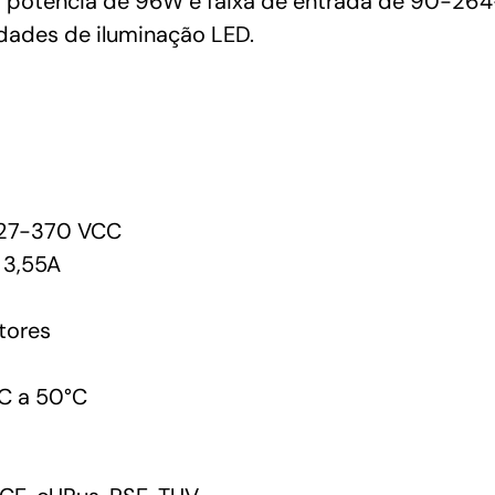
 potência de 96W e faixa de entrada de 90-264
dades de iluminação LED.
27-370 VCC
 3,55A
tores
C a 50°C