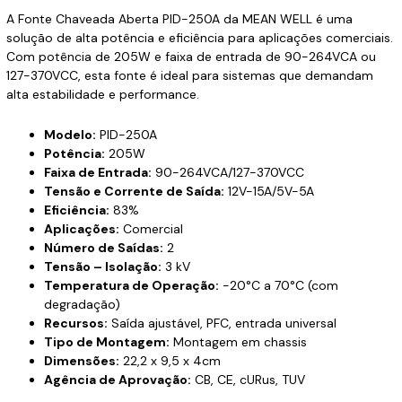
A Fonte Chaveada Aberta PID-250A da MEAN WELL é uma
solução de alta potência e eficiência para aplicações comerciais.
Com potência de 205W e faixa de entrada de 90-264VCA ou
127-370VCC, esta fonte é ideal para sistemas que demandam
alta estabilidade e performance.
Modelo:
PID-250A
Potência:
205W
Faixa de Entrada:
90-264VCA/127-370VCC
Tensão e Corrente de Saída:
12V-15A/5V-5A
Eficiência:
83%
Aplicações:
Comercial
Número de Saídas:
2
Tensão – Isolação:
3 kV
Temperatura de Operação:
-20°C a 70°C (com
degradação)
Recursos:
Saída ajustável, PFC, entrada universal
Tipo de Montagem:
Montagem em chassis
Dimensões:
22,2 x 9,5 x 4cm
Agência de Aprovação:
CB, CE, cURus, TUV