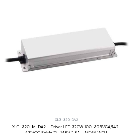
XLG-320-DA2
XLG-320-M-DA2 – Driver LED 320W 100-305VCA/142-
431VCC Saída 74-148V 2,8A – MEAN WELL