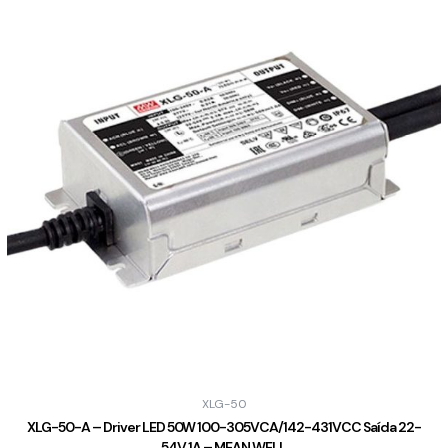
XLG-50
XLG-50-A – Driver LED 50W 100-305VCA/142-431VCC Saída 22-
54V 1A – MEAN WELL