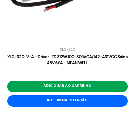
XLG-320
XLG-320-V-A – Driver LED 312W 100-305VCA/142-431VCC Saída
48V 6,5A – MEAN WELL
ADICIONAR AO CARRINHO
INCLUIR NA COTAÇÃO