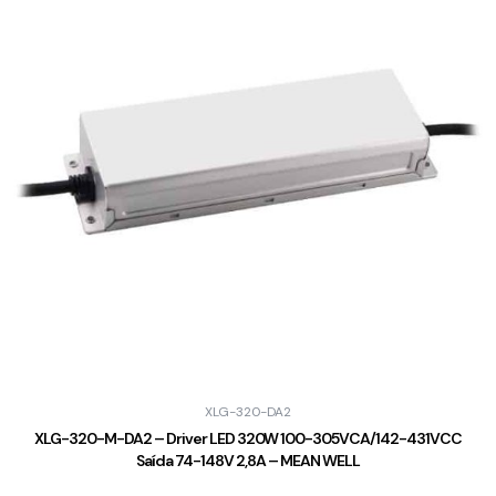
XLG-320-DA2
XLG-320-M-DA2 – Driver LED 320W 100-305VCA/142-431VCC
Saída 74-148V 2,8A – MEAN WELL