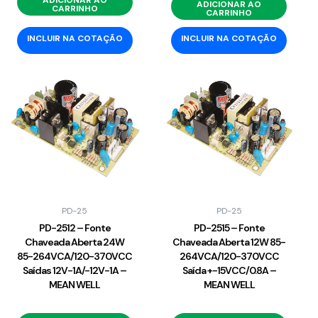
ADICIONAR AO
CARRINHO
CARRINHO
INCLUIR NA COTAÇÃO
INCLUIR NA COTAÇÃO
PD-25
PD-25
PD-2512 – Fonte
PD-2515 – Fonte
Chaveada Aberta 24W
Chaveada Aberta 12W 85-
85-264VCA/120-370VCC
264VCA/120-370VCC
Saídas 12V-1A/-12V-1A –
Saída +-15VCC/0.8A –
MEAN WELL
MEAN WELL