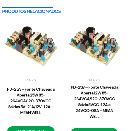
PRODUTOS RELACIONADOS
PD-25
PD-25
PD-25B – Fonte Chaveada
PD-25A – Fonte Chaveada
Aberta 12W 85-
Aberta 25W 85-
264VCA/120-370VCC
264VCA/120-370VCC
Saída 5VCC-1.2A e
Saídas 5V-2.1A/12V-1.2A –
24VCC-0.8A – MEAN
MEAN WELL
WELL
ADICIONAR AO