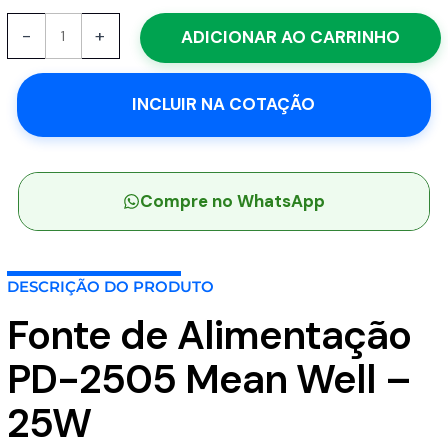
PD-
-
+
ADICIONAR AO CARRINHO
2505
-
Fonte
INCLUIR NA COTAÇÃO
Chaveada
Aberta
13W
85-
264VCA/120-
Compre no WhatsApp
370VCC
Saída
+-5VCC/2.5A
DESCRIÇÃO DO PRODUTO
-
MEAN
Fonte de Alimentação
WELL
quantidade
PD-2505 Mean Well –
25W