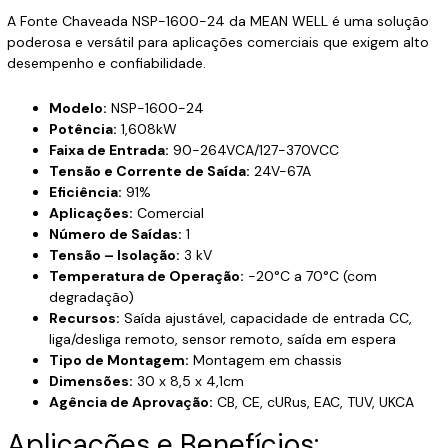
A Fonte Chaveada NSP-1600-24 da MEAN WELL é uma solução
poderosa e versátil para aplicações comerciais que exigem alto
desempenho e confiabilidade.
Modelo:
NSP-1600-24
Potência:
1,608kW
Faixa de Entrada:
90-264VCA/127-370VCC
Tensão e Corrente de Saída:
24V-67A
Eficiência:
91%
Aplicações:
Comercial
Número de Saídas:
1
Tensão – Isolação:
3 kV
Temperatura de Operação:
-20°C a 70°C (com
degradação)
Recursos:
Saída ajustável, capacidade de entrada CC,
liga/desliga remoto, sensor remoto, saída em espera
Tipo de Montagem:
Montagem em chassis
Dimensões:
30 x 8,5 x 4,1cm
Agência de Aprovação:
CB, CE, cURus, EAC, TUV, UKCA
Aplicações e Benefícios: