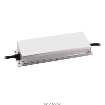
XLG-320-DA2