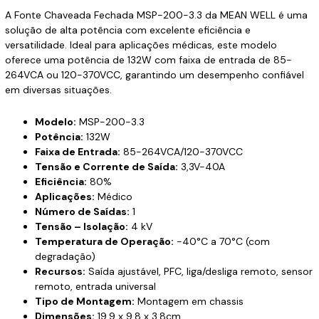
A Fonte Chaveada Fechada MSP-200-3.3 da MEAN WELL é uma
solução de alta potência com excelente eficiência e
versatilidade. Ideal para aplicações médicas, este modelo
oferece uma potência de 132W com faixa de entrada de 85-
264VCA ou 120-370VCC, garantindo um desempenho confiável
em diversas situações.
Modelo:
MSP-200-3.3
Potência:
132W
Faixa de Entrada:
85-264VCA/120-370VCC
Tensão e Corrente de Saída:
3,3V-40A
Eficiência:
80%
Aplicações:
Médico
Número de Saídas:
1
Tensão – Isolação:
4 kV
Temperatura de Operação:
-40°C a 70°C (com
degradação)
Recursos:
Saída ajustável, PFC, liga/desliga remoto, sensor
remoto, entrada universal
Tipo de Montagem:
Montagem em chassis
Dimensões:
19,9 x 9,8 x 3,8cm