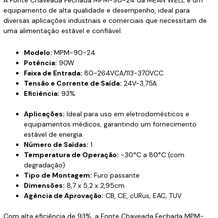
equipamento de alta qualidade e desempenho, ideal para
diversas aplicações industriais e comerciais que necessitam de
uma alimentação estável e confiável.
Modelo:
MPM-90-24
Potência:
90W
Faixa de Entrada:
80-264VCA/113-370VCC
Tensão e Corrente de Saída:
24V-3,75A
Eficiência:
93%
Aplicações:
Ideal para uso em eletrodomésticos e
equipamentos médicos, garantindo um fornecimento
estável de energia.
Número de Saídas:
1
Temperatura de Operação:
-30°C a 80°C (com
degradação)
Tipo de Montagem:
Furo passante
Dimensões:
8,7 x 5,2 x 2,95cm
Agência de Aprovação:
CB, CE, cURus, EAC, TUV
Com alta eficiência de 93%, a Fonte Chaveada Fechada MPM-