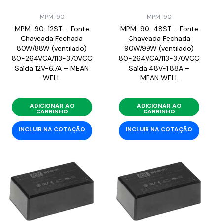
MPM-90
MPM-90
MPM-90-12ST – Fonte
MPM-90-48ST – Fonte
Chaveada Fechada
Chaveada Fechada
80W/88W (ventilado)
90W/99W (ventilado)
80-264VCA/113-370VCC
80-264VCA/113-370VCC
Saída 12V-6.7A – MEAN
Saída 48V-1.88A –
WELL
MEAN WELL
ADICIONAR AO
ADICIONAR AO
CARRINHO
CARRINHO
INCLUIR NA COTAÇÃO
INCLUIR NA COTAÇÃO