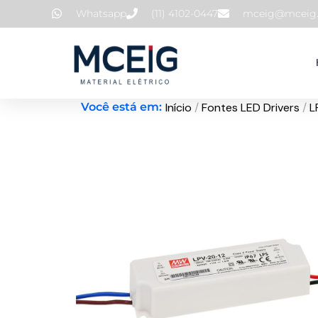
Ir
Whatsapp
(11) 4102-0447
mceig@mceig.
para
o
conteúdo
Início
/
Fontes LED Drivers
/
L
Você está em: