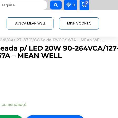
0
squisar
0
BUSCA MEAN WELL
MINHA CONTA
264VCA/127-370VCC Saída 12VCC/1.67A – MEAN WELL
veada p/ LED 20W 90-264VCA/127
.67A – MEAN WELL
encomendado)