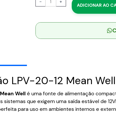
-
+
ADICIONAR AO C
-
Fonte
Chaveada
p/
C
LED
20W
90-
264VCA/127-
370VCC
Saída
12VCC/1.67A
ão LPV-20-12 Mean Wel
-
MEAN
WELL
Mean Well
é uma fonte de alimentação compacta 
quantidade
ros sistemas que exigem uma saída estável de 1
é perfeita para uso em ambientes internos e ext