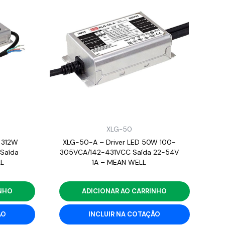
XLG-50
 312W
XLG-50-A – Driver LED 50W 100-
Saída
305VCA/142-431VCC Saída 22-54V
L
1A – MEAN WELL
INHO
ADICIONAR AO CARRINHO
ÃO
INCLUIR NA COTAÇÃO