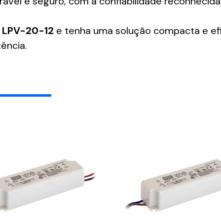
ável e seguro, com a confiabilidade reconhecid
o LPV-20-12
e tenha uma solução compacta e efi
ência.