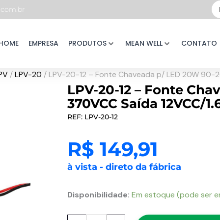
Pe
com.br
...
HOME
EMPRESA
PRODUTOS
MEAN WELL
CONTATO
PV
/
LPV-20
/ LPV-20-12 – Fonte Chaveada p/ LED 20W 90-
LPV-20-12 – Fonte Cha
370VCC Saída 12VCC/1
REF: LPV-20-12
R$
149,91
à vista - direto da fábrica
LPV-
Disponibilidade:
Em estoque (pode ser 
20-
12