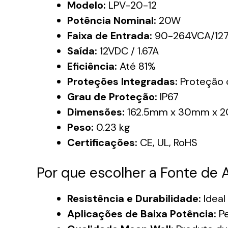
Modelo:
LPV-20-12
Potência Nominal:
20W
Faixa de Entrada:
90-264VCA/12
Saída:
12VDC / 1.67A
Eficiência:
Até 81%
Proteções Integradas:
Proteção c
Grau de Proteção:
IP67
Dimensões:
162.5mm x 30mm x 
Peso:
0.23 kg
Certificações:
CE, UL, RoHS
Por que escolher a Fonte de
Resistência e Durabilidade:
Ideal
Aplicações de Baixa Potência:
Pe