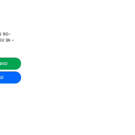
W 90-
5V 3A –
INHO
ÃO