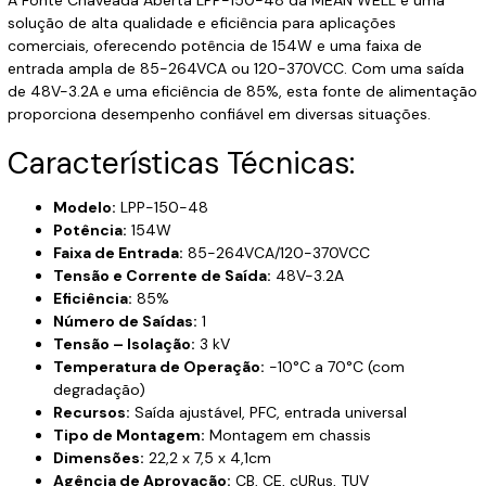
solução de alta qualidade e eficiência para aplicações
comerciais, oferecendo potência de 154W e uma faixa de
entrada ampla de 85-264VCA ou 120-370VCC. Com uma saída
de 48V-3.2A e uma eficiência de 85%, esta fonte de alimentação
proporciona desempenho confiável em diversas situações.
Características Técnicas:
Modelo:
LPP-150-48
Potência:
154W
Faixa de Entrada:
85-264VCA/120-370VCC
Tensão e Corrente de Saída:
48V-3.2A
Eficiência:
85%
Número de Saídas:
1
Tensão – Isolação:
3 kV
Temperatura de Operação:
-10°C a 70°C (com
degradação)
Recursos:
Saída ajustável, PFC, entrada universal
Tipo de Montagem:
Montagem em chassis
Dimensões:
22,2 x 7,5 x 4,1cm
Agência de Aprovação:
CB, CE, cURus, TUV