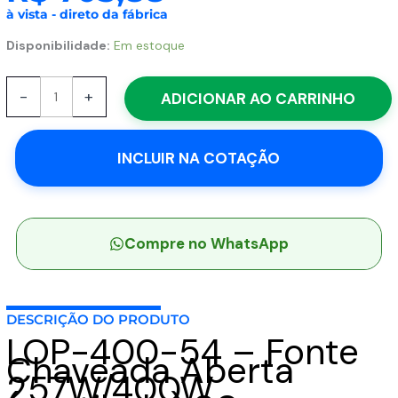
à vista - direto da fábrica
LOP-
Disponibilidade:
Em estoque
400-
54
-
+
ADICIONAR AO CARRINHO
-
Fonte
Chaveada
INCLUIR NA COTAÇÃO
Aberta
257W/400W
(ventilado)
80-
264VCA/113-
Compre no WhatsApp
370VCC
Saída
54V-
4.75A
DESCRIÇÃO DO PRODUTO
LOP-400-54 – Fonte
-
Chaveada Aberta
MEAN
257W/400W
WELL
quantidade