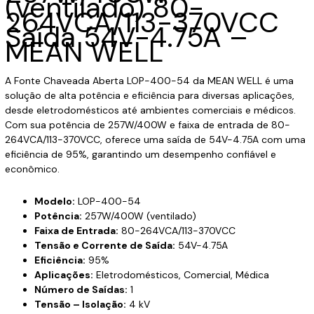
(ventilado) 80-
264VCA/113-370VCC
Saída 54V-4.75A –
MEAN WELL
A Fonte Chaveada Aberta LOP-400-54 da MEAN WELL é uma
solução de alta potência e eficiência para diversas aplicações,
desde eletrodomésticos até ambientes comerciais e médicos.
Com sua potência de 257W/400W e faixa de entrada de 80-
264VCA/113-370VCC, oferece uma saída de 54V-4.75A com uma
eficiência de 95%, garantindo um desempenho confiável e
econômico.
Modelo:
LOP-400-54
Potência:
257W/400W (ventilado)
Faixa de Entrada:
80-264VCA/113-370VCC
Tensão e Corrente de Saída:
54V-4.75A
Eficiência:
95%
Aplicações:
Eletrodomésticos, Comercial, Médica
Número de Saídas:
1
Tensão – Isolação:
4 kV