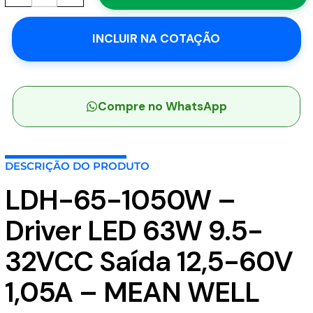
1050W
-
INCLUIR NA COTAÇÃO
Driver
LED
63W
9.5-
32VCC
Compre no WhatsApp
Saída
12,5-
60V
DESCRIÇÃO DO PRODUTO
1,05A
-
LDH-65-1050W –
MEAN
WELL
Driver LED 63W 9.5-
quantidade
32VCC Saída 12,5-60V
1,05A – MEAN WELL