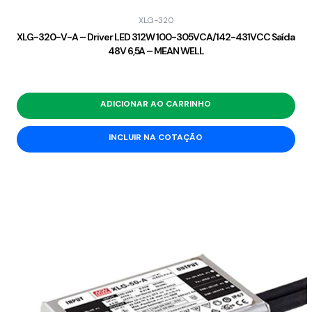
XLG-320
XLG-320-V-A – Driver LED 312W 100-305VCA/142-431VCC Saída
48V 6,5A – MEAN WELL
ADICIONAR AO CARRINHO
INCLUIR NA COTAÇÃO