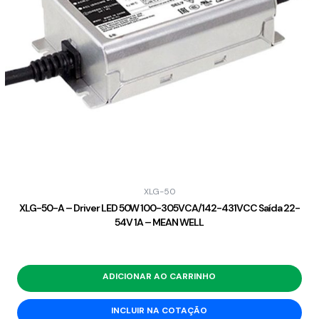
XLG-50
XLG-50-A – Driver LED 50W 100-305VCA/142-431VCC Saída 22-
54V 1A – MEAN WELL
ADICIONAR AO CARRINHO
INCLUIR NA COTAÇÃO