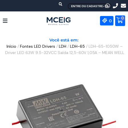
Ir
ENTRE OU CADASTRE-SE
para
o
0
0
conteúdo
HOME
Você está em:
Início
/
Fontes LED Drivers
/
LDH
/
LDH-65
/ LDH-65-1050W –
EMPRESA
Driver LED 63W 9.5-32VCC Saída 12,5-60V 1,05A – MEAN WELL
PRODUTOS
MEAN WELL
CONTATO