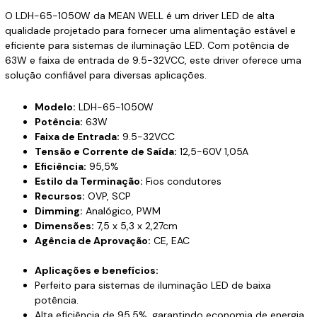
O LDH-65-1050W da MEAN WELL é um driver LED de alta
qualidade projetado para fornecer uma alimentação estável e
eficiente para sistemas de iluminação LED. Com potência de
63W e faixa de entrada de 9.5-32VCC, este driver oferece uma
solução confiável para diversas aplicações.
Modelo:
LDH-65-1050W
Potência:
63W
Faixa de Entrada:
9.5-32VCC
Tensão e Corrente de Saída:
12,5-60V 1,05A
Eficiência:
95,5%
Estilo da Terminação:
Fios condutores
Recursos:
OVP, SCP
Dimming:
Analógico, PWM
Dimensões:
7,5 x 5,3 x 2,27cm
Agência de Aprovação:
CE, EAC
Aplicações e benefícios:
Perfeito para sistemas de iluminação LED de baixa
potência.
Alta eficiência de 95,5%, garantindo economia de energia.