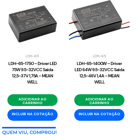
LDH-65
LDH-65
LDH-65-1750 – Driver LED
LDH-65-1400W – Driver
75W 9.5-32VCC Saída
LED 64W 9.5-32VCC Saída
12,5-37V 1,75A – MEAN
12,5-46V 1,4A – MEAN
WELL
WELL
ADICIONAR AO
ADICIONAR AO
CARRINHO
CARRINHO
INCLUIR NA COTAÇÃO
INCLUIR NA COTAÇÃO
QUEM VIU, COMPROU!