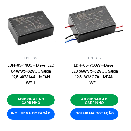
LDH-65
LDH-65
LDH-65-1400 – Driver LED
LDH-65-700W – Driver
64W 9.5-32VCC Saída
LED 56W 9.5-32VCC Saída
12,5-46V 1,4A – MEAN
12,5-80V 0.7A – MEAN
WELL
WELL
ADICIONAR AO
ADICIONAR AO
CARRINHO
CARRINHO
INCLUIR NA COTAÇÃO
INCLUIR NA COTAÇÃO