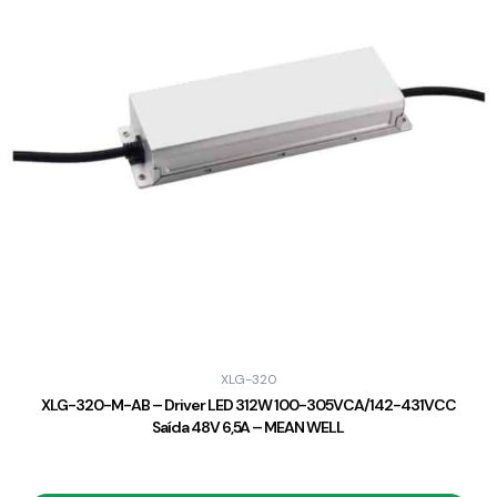
XLG-320
XLG-320-M-AB – Driver LED 312W 100-305VCA/142-431VCC
Saída 48V 6,5A – MEAN WELL