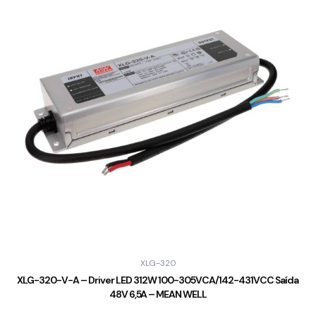
XLG-320
XLG-320-V-A – Driver LED 312W 100-305VCA/142-431VCC Saída
48V 6,5A – MEAN WELL