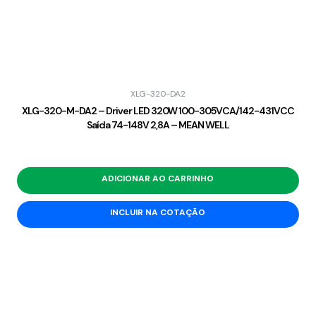
XLG-320-DA2
XLG-320-M-DA2 – Driver LED 320W 100-305VCA/142-431VCC
Saída 74-148V 2,8A – MEAN WELL
ADICIONAR AO CARRINHO
INCLUIR NA COTAÇÃO