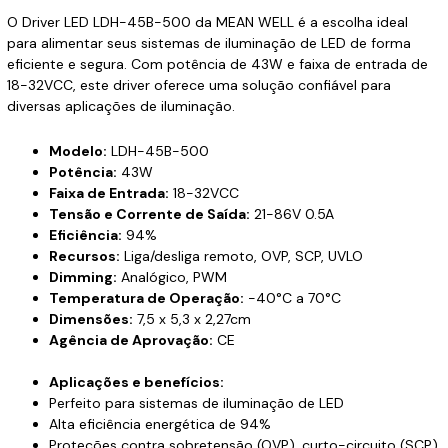
O Driver LED LDH-45B-500 da MEAN WELL é a escolha ideal
para alimentar seus sistemas de iluminação de LED de forma
eficiente e segura. Com potência de 43W e faixa de entrada de
18-32VCC, este driver oferece uma solução confiável para
diversas aplicações de iluminação.
Modelo:
LDH-45B-500
Potência:
43W
Faixa de Entrada:
18-32VCC
Tensão e Corrente de Saída:
21-86V 0.5A
Eficiência:
94%
Recursos:
Liga/desliga remoto, OVP, SCP, UVLO
Dimming:
Analógico, PWM
Temperatura de Operação:
-40°C a 70°C
Dimensões:
7,5 x 5,3 x 2,27cm
Agência de Aprovação:
CE
Aplicações e benefícios:
Perfeito para sistemas de iluminação de LED
Alta eficiência energética de 94%
Proteções contra sobretensão (OVP), curto-circuito (SCP)