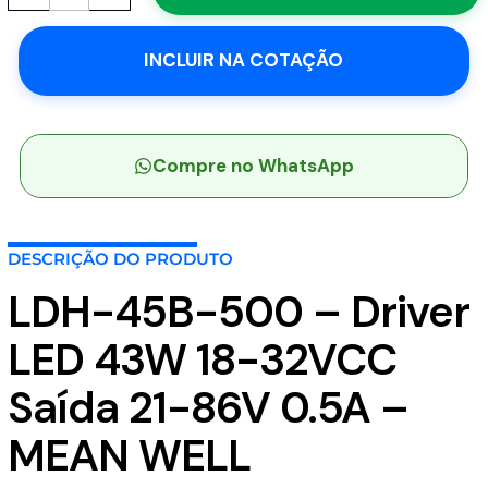
500
-
INCLUIR NA COTAÇÃO
Driver
LED
43W
18-
32VCC
Compre no WhatsApp
Saída
21-
86V
DESCRIÇÃO DO PRODUTO
0.5A
-
LDH-45B-500 – Driver
MEAN
WELL
LED 43W 18-32VCC
quantidade
Saída 21-86V 0.5A –
MEAN WELL