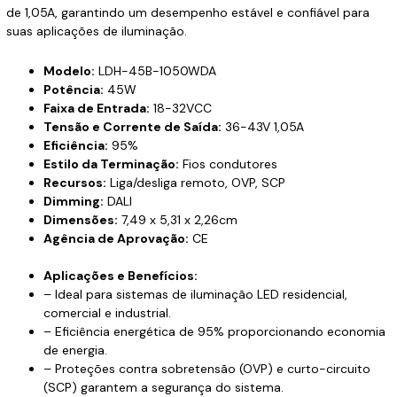
de 1,05A, garantindo um desempenho estável e confiável para
suas aplicações de iluminação.
Modelo:
LDH-45B-1050WDA
Potência:
45W
Faixa de Entrada:
18-32VCC
Tensão e Corrente de Saída:
36-43V 1,05A
Eficiência:
95%
Estilo da Terminação:
Fios condutores
Recursos:
Liga/desliga remoto, OVP, SCP
Dimming:
DALI
Dimensões:
7,49 x 5,31 x 2,26cm
Agência de Aprovação:
CE
Aplicações e Benefícios:
– Ideal para sistemas de iluminação LED residencial,
comercial e industrial.
– Eficiência energética de 95% proporcionando economia
de energia.
– Proteções contra sobretensão (OVP) e curto-circuito
(SCP) garantem a segurança do sistema.