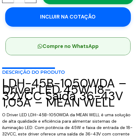
1050WDA
-
INCLUIR NA COTAÇÃO
Driver
LED
45W
18-
32VCC
Compre no WhatsApp
Saída
36-
43V
DESCRIÇÃO DO PRODUTO
1,05A
LDH-45B-1050WDA –
-
Driver LED 45W 18-
MEAN
32VCC Saída 36-43V
WELL
1,05A – MEAN WELL
quantidade
O Driver LED LDH-45B-1050WDA da MEAN WELL é uma solução
de alta qualidade e eficiência para alimentar sistemas de
iluminação LED. Com potência de 45W e faixa de entrada de 18-
32VCC, este driver oferece uma saída de 36-43V com corrente