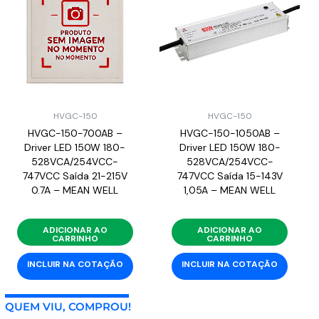
HVGC-150
HVGC-150
HVGC-150-700AB –
HVGC-150-1050AB –
Driver LED 150W 180-
Driver LED 150W 180-
528VCA/254VCC-
528VCA/254VCC-
747VCC Saída 21-215V
747VCC Saída 15-143V
0.7A – MEAN WELL
1,05A – MEAN WELL
ADICIONAR AO
ADICIONAR AO
CARRINHO
CARRINHO
INCLUIR NA COTAÇÃO
INCLUIR NA COTAÇÃO
QUEM VIU, COMPROU!