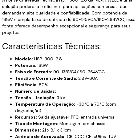
solução poderosa e eficiente para aplicações comerciais que
demandam alta qualidade e confiabilidade. Com potência de
168W e ampla faixa de entrada de 90-135VCA/180-264VCC, essa
fonte oferece desempenho excepcional e segurança para seus
projetos.
Características Técnicas:
Modelo:
HSP-300-2.8
Potência:
168W
Faixa de Entrada:
90-135VCA/180-264VCC
Tensão e Corrente de Saída:
2,8V-60A
Eficiência:
80%
Número de Saídas:
1
Tensão – Isolação:
3 kV
Temperatura de Operação:
-30°C a 70°C (com
degradação)
Recursos:
Saída ajustável, PFC, entrada universal
Tipo de Montagem:
Montagem em chassis
Dimensões:
21 x 8,1 x 3,1cm
Agência de Aprovação:
CB, CCC, CE, cURus, TUV