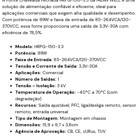
solução de alimentação confiável e eficiente, ideal para
aplicações comerciais que exigem alta qualidade e desempenho.
Com potência de 99W e faixa de entrada de 85-264VCA/120-
370VCC, essa fonte proporciona uma saída de 3,3V-30A com
eficiência de 78,5%.
Modelo:
HRPG-150-3.3
Potência:
99W
Faixa de Entrada:
85-264VCA/120-370VCC
Tensão e Corrente de Saída:
3,3V-30A
Aplicações:
Comercial
Número de Saídas:
1
Tensão – Isolação:
3 kV
Temperatura de Operação:
-40°C a 70°C (com
degradação)
Recursos:
Saída ajustável, PFC, liga/desliga remoto, sensor
remoto, entrada universal
Tipo de Montagem:
Montagem em chassis
Dimensões:
15,9 x 9,7 x 3,8cm
Agência de Aprovação:
CB, CE, cURus, TUV