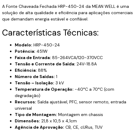
A Fonte Chaveada Fechada HRP-450-24 da MEAN WELL é uma
solução de alta qualidade e eficiência para aplicações comerciais
que demandam energia estável e confiável.
Características Técnicas:
Modelo:
HRP-450-24
Potência:
451W
Faixa de Entrada:
85-264VCA/120-370VCC
Tensão e Corrente de Saída:
24V-18.8A
Eficiência:
88%
Número de Saídas:
1
Tensão – Isolação:
3 kV
Temperatura de Operação:
-40°C a 70°C (com
degradação)
Recursos:
Saída ajustável, PFC, sensor remoto, entrada
universal
Tipo de Montagem:
Montagem em chassis
Dimensões:
21,8 x 10,5 x 4,1cm
Agência de Aprovação:
CB, CE, cURus, TUV