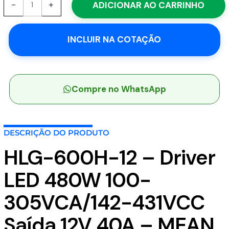
-
+
ADICIONAR AO CARRINHO
600H-
12
-
INCLUIR NA COTAÇÃO
Driver
LED
480W
100-
305VCA/142-
Compre no WhatsApp
431VCC
Saída
12V
DESCRIÇÃO DO PRODUTO
40A
-
HLG-600H-12 – Driver
MEAN
WELL
LED 480W 100-
quantidade
305VCA/142-431VCC
Saída 12V 40A – MEAN