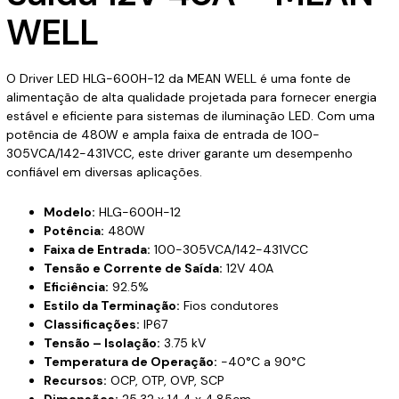
WELL
O Driver LED HLG-600H-12 da MEAN WELL é uma fonte de
alimentação de alta qualidade projetada para fornecer energia
estável e eficiente para sistemas de iluminação LED. Com uma
potência de 480W e ampla faixa de entrada de 100-
305VCA/142-431VCC, este driver garante um desempenho
confiável em diversas aplicações.
Modelo:
HLG-600H-12
Potência:
480W
Faixa de Entrada:
100-305VCA/142-431VCC
Tensão e Corrente de Saída:
12V 40A
Eficiência:
92.5%
Estilo da Terminação:
Fios condutores
Classificações:
IP67
Tensão – Isolação:
3.75 kV
Temperatura de Operação:
-40°C a 90°C
Recursos:
OCP, OTP, OVP, SCP