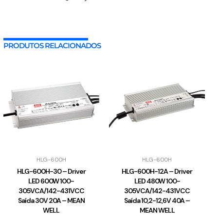
PRODUTOS RELACIONADOS
HLG-600H
HLG-600H
HLG-600H-30 – Driver
HLG-600H-12A – Driver
LED 600W 100-
LED 480W 100-
305VCA/142-431VCC
305VCA/142-431VCC
Saída 30V 20A – MEAN
Saída 10,2-12,6V 40A –
WELL
MEAN WELL