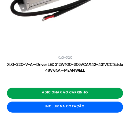
XLG-320
XLG-320-V-A – Driver LED 312W 100-305VCA/142-431VCC Saída
48V 6,5A – MEAN WELL
ADICIONAR AO CARRINHO
INCLUIR NA COTAÇÃO