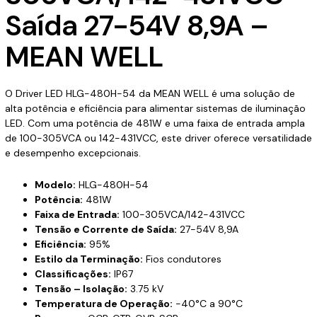
Saída 27-54V 8,9A –
MEAN WELL
O Driver LED HLG-480H-54 da MEAN WELL é uma solução de
alta potência e eficiência para alimentar sistemas de iluminação
LED. Com uma potência de 481W e uma faixa de entrada ampla
de 100-305VCA ou 142-431VCC, este driver oferece versatilidade
e desempenho excepcionais.
Modelo:
HLG-480H-54
Potência:
481W
Faixa de Entrada:
100-305VCA/142-431VCC
Tensão e Corrente de Saída:
27-54V 8,9A
Eficiência:
95%
Estilo da Terminação:
Fios condutores
Classificações:
IP67
Tensão – Isolação:
3.75 kV
Temperatura de Operação:
-40°C a 90°C