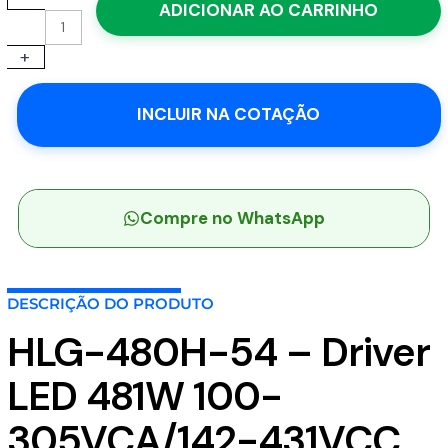
ADICIONAR AO CARRINHO
480H-
54
+
-
Driver
LED
INCLUIR NA COTAÇÃO
481W
100-
305VCA/142-
431VCC
Saída
Compre no WhatsApp
27-
54V
8,9A
DESCRIÇÃO DO PRODUTO
-
MEAN
HLG-480H-54 – Driver
WELL
quantidade
LED 481W 100-
305VCA/142-431VCC