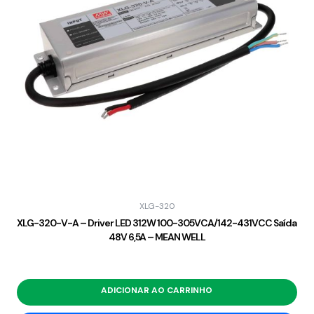
XLG-320
XLG-320-V-A – Driver LED 312W 100-305VCA/142-431VCC Saída
48V 6,5A – MEAN WELL
ADICIONAR AO CARRINHO