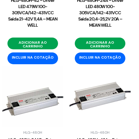
HLG-480H-42 – Driver
HLG-480H-24A – Driver
LED 479W 100-
LED 480W 100-
305VCA/142-431VCC
305VCA/142-431VCC
Saída 21-42V 11,4A – MEAN
Saída 20,4-25,2V 20A –
WELL
MEAN WELL
ADICIONAR AO
ADICIONAR AO
CARRINHO
CARRINHO
INCLUIR NA COTAÇÃO
INCLUIR NA COTAÇÃO
HLG-480H
HLG-480H