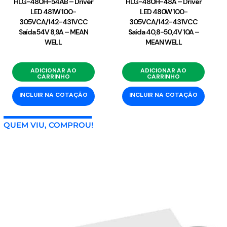
HLG-480H-54AB – Driver
HLG-480H-48A – Driver
LED 481W 100-
LED 480W 100-
305VCA/142-431VCC
305VCA/142-431VCC
Saída 54V 8,9A – MEAN
Saída 40,8-50,4V 10A –
WELL
MEAN WELL
ADICIONAR AO
ADICIONAR AO
CARRINHO
CARRINHO
INCLUIR NA COTAÇÃO
INCLUIR NA COTAÇÃO
QUEM VIU, COMPROU!