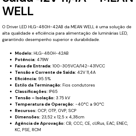
WELL
O Driver LED HLG-480H-42AB da MEAN WELL é uma solução de
alta qualidade e eficiência para alimentação de luminárias LED,
garantindo desempenho superior e durabilidade.
Modelo:
HLG-480H-42AB
Potência:
479W
Faixa de Entrada:
100-305VCA/142-431VCC
Tensão e Corrente de Saída:
42V 11,4A
Eficiência:
95.5%
Estilo da Terminação:
Fios condutores
Classificações:
IP65
Tensão – Isolação:
3.75 kV
Temperatura de Operação:
-40°C a 90°C
Recursos:
OCP, OTP, OVP, SCP
Dimensões:
23,52 x 12,5 x 4,38cm
Agência de Aprovação:
CB, CCC, CE, cURus, EAC, ENEC,
KC, PSE, RCM