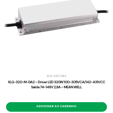
XLG-320-DA2
XLG-320-M-DA2 – Driver LED 320W 100-305VCA/142-431VCC
Saída 74-148V 2,8A – MEAN WELL
ADICIONAR AO CARRINHO