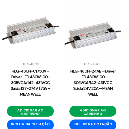
HLG-480H
HLG-480H
HLG-480H-C1750A –
HLG-480H-24AB – Driver
Driver LED 480W 100-
LED 480W 100-
305VCA/142-431VCC
305VCA/142-431VCC
Saída 137-274V 1,75A –
Saída 24V 20A – MEAN
MEAN WELL
WELL
ADICIONAR AO
ADICIONAR AO
CARRINHO
CARRINHO
INCLUIR NA COTAÇÃO
INCLUIR NA COTAÇÃO