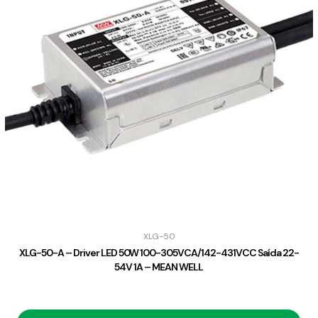
XLG-50
XLG-50-A – Driver LED 50W 100-305VCA/142-431VCC Saída 22-
54V 1A – MEAN WELL