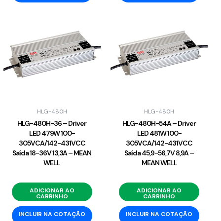
HLG-480H
HLG-480H
HLG-480H-36 – Driver
HLG-480H-54A – Driver
LED 479W 100-
LED 481W 100-
305VCA/142-431VCC
305VCA/142-431VCC
Saída 18-36V 13,3A – MEAN
Saída 45,9-56,7V 8,9A –
WELL
MEAN WELL
ADICIONAR AO
ADICIONAR AO
CARRINHO
CARRINHO
INCLUIR NA COTAÇÃO
INCLUIR NA COTAÇÃO