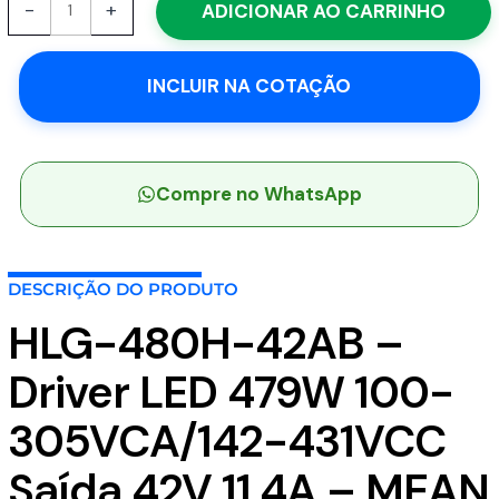
-
+
ADICIONAR AO CARRINHO
480H-
42AB
-
INCLUIR NA COTAÇÃO
Driver
LED
479W
100-
305VCA/142-
Compre no WhatsApp
431VCC
Saída
42V
DESCRIÇÃO DO PRODUTO
11,4A
-
HLG-480H-42AB –
MEAN
WELL
Driver LED 479W 100-
quantidade
305VCA/142-431VCC
Saída 42V 11,4A – MEAN