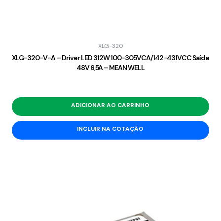
XLG-320
XLG-320-V-A – Driver LED 312W 100-305VCA/142-431VCC Saída
48V 6,5A – MEAN WELL
ADICIONAR AO CARRINHO
INCLUIR NA COTAÇÃO