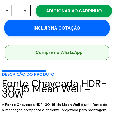
30-
15
-
+
ADICIONAR AO CARRINHO
-
Fonte
Chaveada
INCLUIR NA COTAÇÃO
DIN
30W
85-
264VCA/120-
370VCC
Compre no WhatsApp
Saída
15VCC-
2A
-
DESCRIÇÃO DO PRODUTO
Fonte Chaveada HDR-
MEAN
30-15 Mean Well –
WELL
30W
quantidade
A
Fonte Chaveada HDR-30-15
da
Mean Well
é uma fonte de
alimentação compacta e eficiente, projetada para montagem