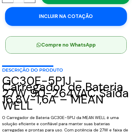
-
Carregador
INCLUIR NA COTAÇÃO
de
Bateria
27W
90-
264VAC
Compre no WhatsApp
Saída
16,8V-
1,6A
DESCRIÇÃO DO PRODUTO
-
GC30E-5P1J –
MEAN
Carregador de Bateria
WELL
27W 90-264VAC Saída
quantidade
16,8V-1,6A – MEAN
WELL
O Carregador de Bateria GC30E-5P1J da MEAN WELL é uma
solução eficiente e confiável para manter suas baterias
carregadas e prontas para uso. Com potência de 27W e faixa de