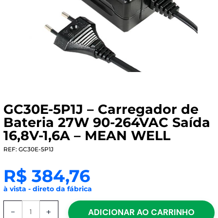
GC30E-5P1J – Carregador de
Bateria 27W 90-264VAC Saída
16,8V-1,6A – MEAN WELL
REF: GC30E-5P1J
R$
384,76
à vista - direto da fábrica
GC30E-
-
+
ADICIONAR AO CARRINHO
5P1J