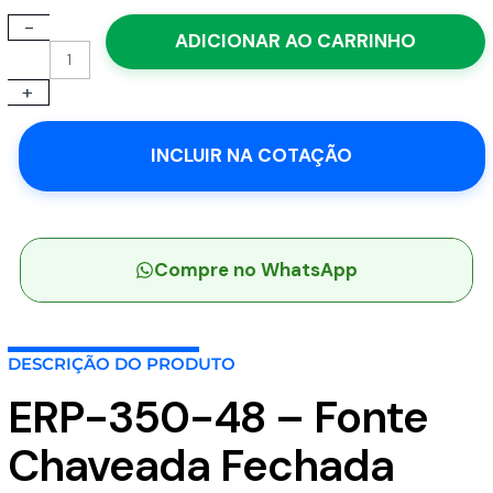
-
ERP-
ADICIONAR AO CARRINHO
350-
48
+
-
Fonte
Chaveada
INCLUIR NA COTAÇÃO
Fechada
350W
180-
264VCA/254-
370VCC
Compre no WhatsApp
Saída
48V-
7.3A
DESCRIÇÃO DO PRODUTO
-
MEAN
ERP-350-48 – Fonte
WELL
quantidade
Chaveada Fechada