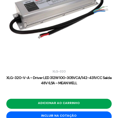
XLG-320
XLG-320-V-A – Driver LED 312W 100-305VCA/142-431VCC Saída
48V 6,5A – MEAN WELL
ADICIONAR AO CARRINHO
INCLUIR NA COTAÇÃO