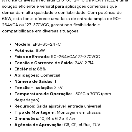
solução eficiente e versátil para aplicações comerciais que
demandam alta qualidade e confiabilidade. Com potência de
65W, esta fonte oferece uma faixa de entrada ampla de 90-
264VCA ou 127-370VCC, garantindo flexibilidade e
compatibilidade em diversas situações.
Modelo:
EPS-65-24-C
Potência:
65W
Faixa de Entrada:
90-264VCA/127-370VCC
Tensão e Corrente de Saída:
24V-2.71A
Eficiência:
88%
Aplicações:
Comercial
Número de Saídas:
1
Tensão – Isolação:
3 kV
Temperatura de Operação:
-30°C a 70°C (com
degradação)
Recursos:
Saída ajustável, entrada universal
Tipo de Montagem:
Montagem em chassis
Dimensões:
10,34 x 6,2 x 3,7cm
Agência de Aprovação:
CB, CE, cURus, TUV