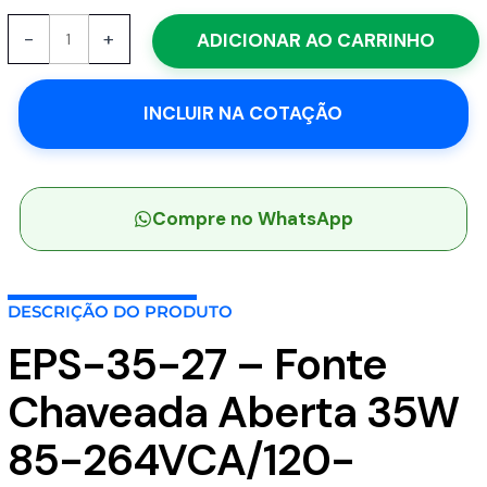
EPS-
-
+
ADICIONAR AO CARRINHO
35-
27
-
INCLUIR NA COTAÇÃO
Fonte
Chaveada
Aberta
35W
85-
Compre no WhatsApp
264VCA/120-
370VCC
Saída
DESCRIÇÃO DO PRODUTO
27V-
1.3A
EPS-35-27 – Fonte
-
MEAN
Chaveada Aberta 35W
WELL
quantidade
85-264VCA/120-