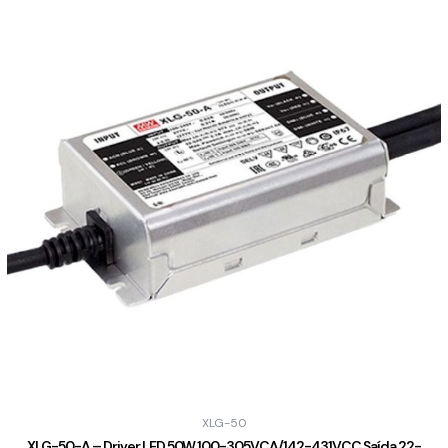
XLG-50
XLG-50-A – Driver LED 50W 100-305VCA/142-431VCC Saída 22-