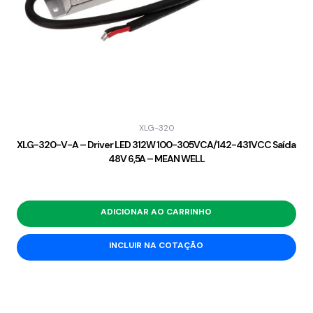
XLG-320
XLG-320-V-A – Driver LED 312W 100-305VCA/142-431VCC Saída
48V 6,5A – MEAN WELL
ADICIONAR AO CARRINHO
INCLUIR NA COTAÇÃO