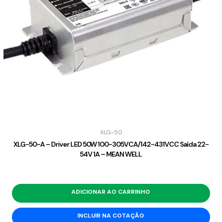
XLG-50
XLG-50-A – Driver LED 50W 100-305VCA/142-431VCC Saída 22-
54V 1A – MEAN WELL
ADICIONAR AO CARRINHO
INCLUIR NA COTAÇÃO