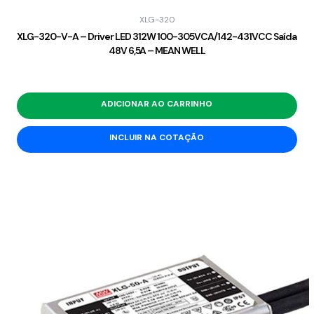
XLG-320
XLG-320-V-A – Driver LED 312W 100-305VCA/142-431VCC Saída
48V 6,5A – MEAN WELL
ADICIONAR AO CARRINHO
INCLUIR NA COTAÇÃO