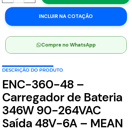
48
-
INCLUIR NA COTAÇÃO
Carregador
de
Bateria
346W
90-
Compre no WhatsApp
264VAC
Saída
48V-
DESCRIÇÃO DO PRODUTO
6A
-
ENC-360-48 –
MEAN
WELL
Carregador de Bateria
quantidade
346W 90-264VAC
Saída 48V-6A – MEAN