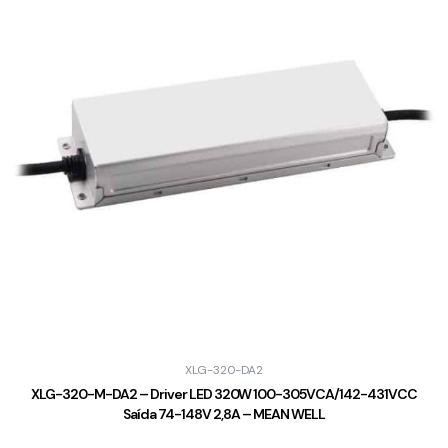
XLG-320-DA2
XLG-320-M-DA2 – Driver LED 320W 100-305VCA/142-431VCC
Saída 74-148V 2,8A – MEAN WELL