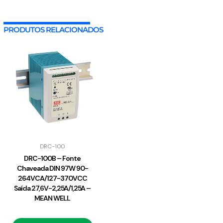
PRODUTOS RELACIONADOS
DRC-100
DRC-100B – Fonte
Chaveada DIN 97W 90-
264VCA/127-370VCC
Saída 27,6V-2,25A/1,25A –
MEAN WELL