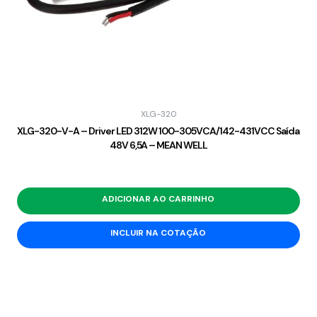
XLG-320
XLG-320-V-A – Driver LED 312W 100-305VCA/142-431VCC Saída
48V 6,5A – MEAN WELL
ADICIONAR AO CARRINHO
INCLUIR NA COTAÇÃO