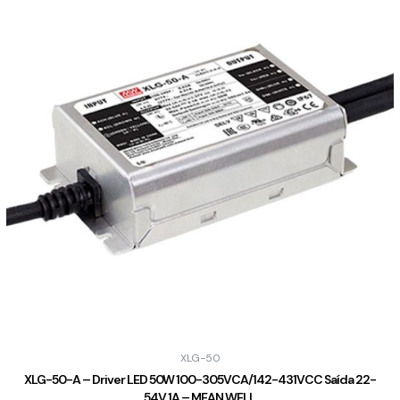
XLG-50
XLG-50-A – Driver LED 50W 100-305VCA/142-431VCC Saída 22-
54V 1A – MEAN WELL