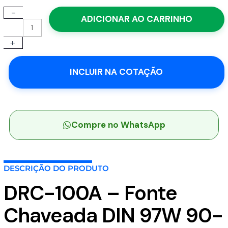
-
DRC-
ADICIONAR AO CARRINHO
100A
-
+
Fonte
Chaveada
DIN
INCLUIR NA COTAÇÃO
97W
90-
264VCA/127-
370VCC
Saída
Compre no WhatsApp
13,8V-
4,5A/2,5A
-
DESCRIÇÃO DO PRODUTO
MEAN
WELL
DRC-100A – Fonte
quantidade
Chaveada DIN 97W 90-