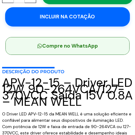
15
-
INCLUIR NA COTAÇÃO
Driver
LED
12W
90-
264VCA/127-
Compre no WhatsApp
370VCC
Saída
15V
DESCRIÇÃO DO PRODUTO
0.8A
APV-12-15 – Driver LED
-
12W 90-264VCA/127-
MEAN
370VCC Saída 15V 0.8A
WELL
– MEAN WELL
quantidade
O Driver LED APV-12-15 da MEAN WELL é uma solução eficiente e
confiável para alimentar seus dispositivos de iluminação LED.
Com potência de 12W e faixa de entrada de 90-264VCA ou 127-
370VCC, este driver oferece estabilidade e desempenho ideais