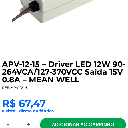
APV-12-15 – Driver LED 12W 90-
264VCA/127-370VCC Saída 15V
0.8A – MEAN WELL
REF: APV-12-15
R$
67,47
à vista - direto da fábrica
APV-
-
+
ADICIONAR AO CARRINHO
12-