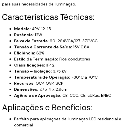
para suas necessidades de iluminação.
Características Técnicas:
Modelo:
APV-12-15
Potência:
12W
Faixa de Entrada:
90-264VCA/127-370VCC
Tensão e Corrente de Saída:
15V 0.8A
Eficiência:
82%
Estilo da Terminação:
Fios condutores
Classificações:
IP42
Tensão – Isolação:
3.75 kV
Temperatura de Operação:
-30°C a 70°C
Recursos:
OCP, OVP, SCP
Dimensões:
7,7 x 4 x 2,9cm
Agência de Aprovação:
CB, CCC, CE, cURus, ENEC
Aplicações e Benefícios:
Perfeito para aplicações de iluminação LED residencial e
comercial