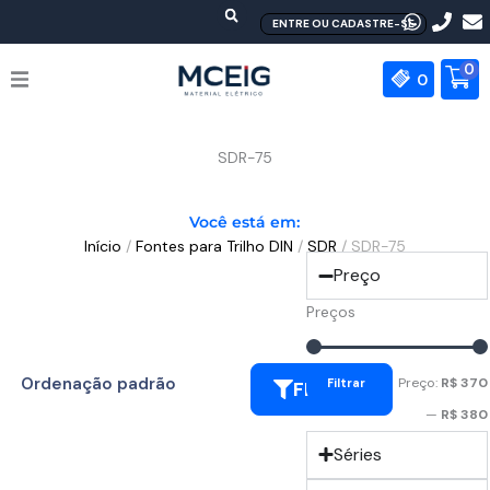
Ir
ENTRE OU CADASTRE-SE
para
o
0
0
conteúdo
HOME
SDR-75
EMPRESA
Você está em:
Início
/
Fontes para Trilho DIN
/
SDR
/ SDR-75
PRODUTOS
Preço
MEAN WELL
Preços
CONTATO
Preço:
R$ 370
Filtrar
FILTRAR
—
R$ 380
Séries