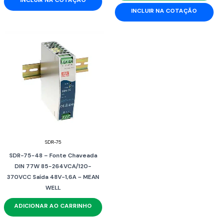
INCLUIR NA COTAÇÃO
SDR-75
SDR-75-48 – Fonte Chaveada
DIN 77W 85-264VCA/120-
370VCC Saída 48V-1,6A – MEAN
WELL
ADICIONAR AO CARRINHO