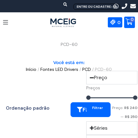
Ir
ENTRE OU CADASTRE-SE
para
o
0
0
conteúdo
HOME
PCD-60
EMPRESA
Você está em:
Início
/
Fontes LED Drivers
/
PCD
/ PCD-60
PRODUTOS
Preço
MEAN WELL
Preços
CONTATO
Preço:
R$ 240
Filtrar
FILTRAR
—
R$ 250
Séries