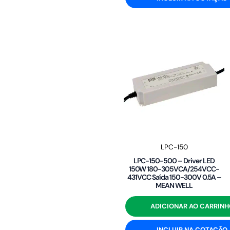
LPC-150
LPC-150-500 – Driver LED
150W 180-305VCA/254VCC-
431VCC Saída 150-300V 0.5A –
MEAN WELL
ADICIONAR AO CARRINH
INCLUIR NA COTAÇÃO