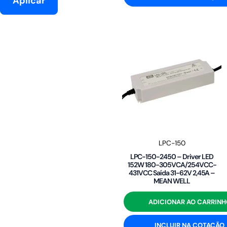
Aplicar
LPC-150
LPC-150-2450 – Driver LED
152W 180-305VCA/254VCC-
431VCC Saída 31-62V 2,45A –
MEAN WELL
ADICIONAR AO CARRINH
INCLUIR NA COTAÇÃO