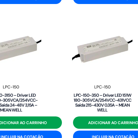
LPC-150
LPC-150
0-3150 – Driver LED
LPC-150-350 – Driver LED 151W
80-305VCA/254VCC-
180-305VCA/254VCC-431VCC
Saída 24-48V 3,15A –
Saída 215-430V 0.35A – MEAN
MEAN WELL
WELL
DICIONAR AO CARRINHO
ADICIONAR AO CARRINH
INCLUIR NA COTAÇÃO
INCLUIR NA COTAÇÃO