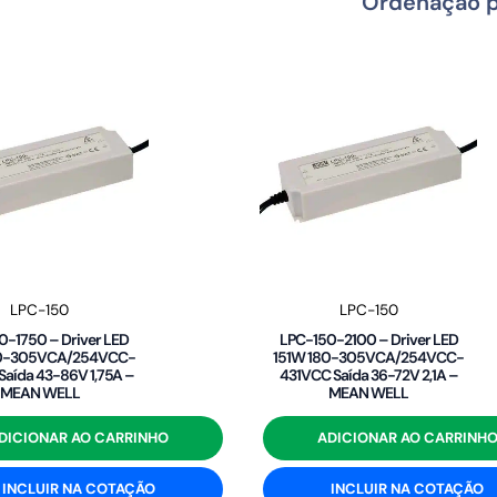
LPC-150
LPC-150
0-1750 – Driver LED
LPC-150-2100 – Driver LED
80-305VCA/254VCC-
151W 180-305VCA/254VCC-
Saída 43-86V 1,75A –
431VCC Saída 36-72V 2,1A –
MEAN WELL
MEAN WELL
DICIONAR AO CARRINHO
ADICIONAR AO CARRINH
INCLUIR NA COTAÇÃO
INCLUIR NA COTAÇÃO