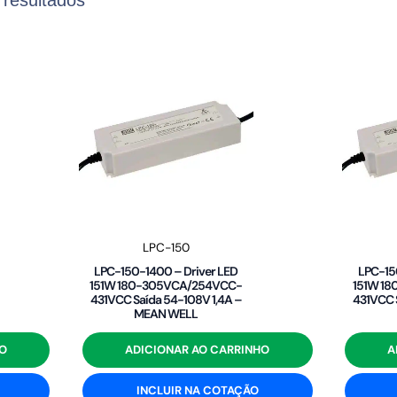
LPC-150
LPC-150-1400 – Driver LED
LPC-15
151W 180-305VCA/254VCC-
151W 1
431VCC Saída 54-108V 1,4A –
431VCC 
MEAN WELL
O
ADICIONAR AO CARRINHO
A
INCLUIR NA COTAÇÃO