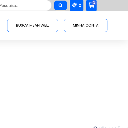
0
squisar
0
BUSCA MEAN WELL
MINHA CONTA