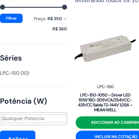
mínimo
máximo
Filtrar
Preço:
R$ 350
—
R$ 360
Séries
LPC-150
(10)
LPC-150
LPC-150-1050 – Driver LED
Potência (W)
151W 180-305VCA/254VCC-
431VCC Saída 72-144V 1,05A –
MEAN WELL
ADICIONAR AO CARRINH
INCLUIR NA COTAÇÃO