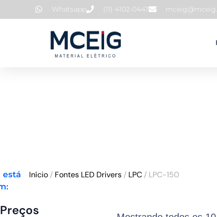
Ir
Whatsapp
(11) 4102-0447
mceig@mceig.
para
o
conteúdo
 está
Início
/
Fontes LED Drivers
/
LPC
/ LPC-150
m:
Preços
Preço
Preço
Mostrando todos os 10