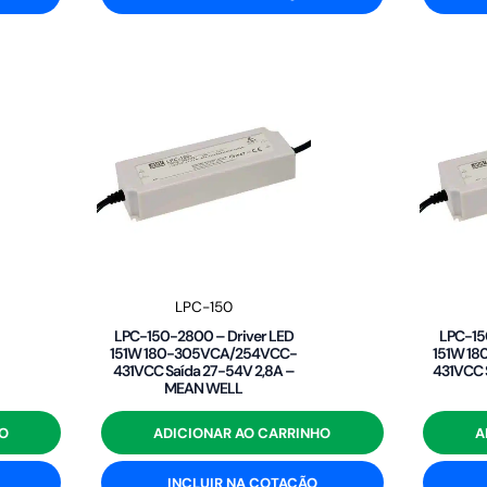
LPC-150
LPC-150-2800 – Driver LED
LPC-15
151W 180-305VCA/254VCC-
151W 1
431VCC Saída 27-54V 2,8A –
431VCC 
MEAN WELL
O
ADICIONAR AO CARRINHO
A
INCLUIR NA COTAÇÃO