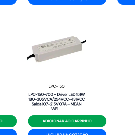
LPC-150
LPC-150-700 – Driver LED 151W
180-305VCA/254VCC-431VCC
Saída 107-215V 0.7A – MEAN
WELL
O
ADICIONAR AO CARRINHO
INCLUIR NA COTAÇÃO