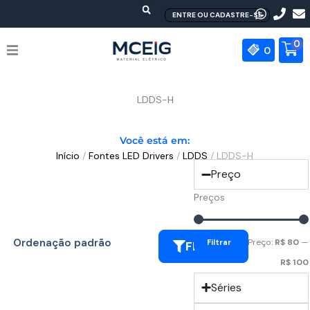
Ir
ENTRE OU CADASTRE-SE
para
o
0
0
conteúdo
HOME
LDDS-H
EMPRESA
Você está em:
Início
/
Fontes LED Drivers
/
LDDS
/ LDDS-H
PRODUTOS
Preço
MEAN WELL
Preços
CONTATO
Preço:
R$ 80
—
Filtrar
FILTRAR
R$ 100
Séries