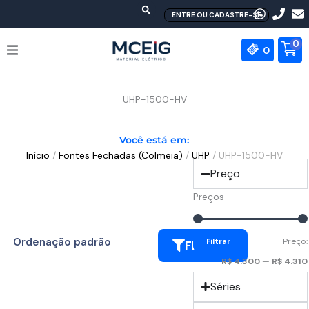
Ir
ENTRE OU CADASTRE-SE
para
o
0
0
conteúdo
HOME
UHP-1500-HV
EMPRESA
Você está em:
Início
/
Fontes Fechadas (Colmeia)
/
UHP
/ UHP-1500-HV
PRODUTOS
Preço
MEAN WELL
Preços
CONTATO
Preço:
Filtrar
FILTRAR
R$ 4.300
—
R$ 4.310
Séries