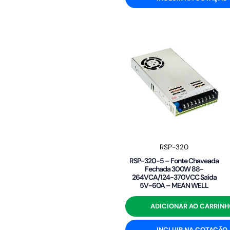
RSP-320
RSP-320-5 – Fonte Chaveada
Fechada 300W 88-
264VCA/124-370VCC Saída
5V-60A – MEAN WELL
ADICIONAR AO CARRINH
INCLUIR NA COTAÇÃO