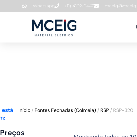
Ir
Whatsapp
(11) 4102-0447
mceig@mceig.
para
o
conteúdo
 está
Início
/
Fontes Fechadas (Colmeia)
/
RSP
/ RSP-320
m:
Preços
Preço
Preço
Mostrando todos os 10