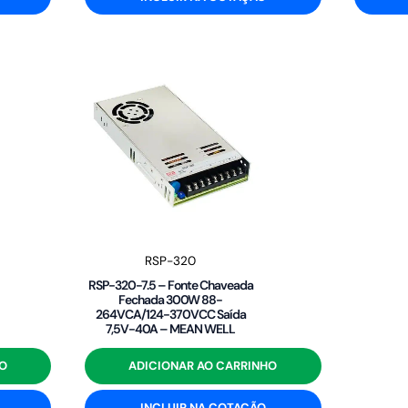
RSP-320
RSP-320-7.5 – Fonte Chaveada
Fechada 300W 88-
264VCA/124-370VCC Saída
7,5V-40A – MEAN WELL
O
ADICIONAR AO CARRINHO
INCLUIR NA COTAÇÃO