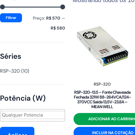
mínimo
máximo
Filtrar
Preço:
R$ 570
—
R$ 580
Séries
RSP-320
(10)
RSP-320
RSP-320-13.5 – Fonte Chaveada
Potência (W)
Fechada 321W 88-264VCA/124-
370VCC Saída 13,5V-23.8A –
MEAN WELL
ADICIONAR AO CARRINH
INCLUIR NA COTAÇÃO