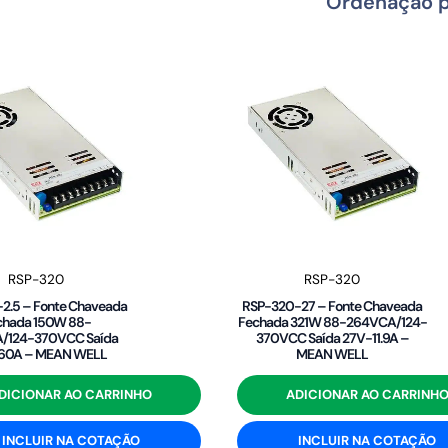
RSP-320
RSP-320
2.5 – Fonte Chaveada
RSP-320-27 – Fonte Chaveada
chada 150W 88-
Fechada 321W 88-264VCA/124-
/124-370VCC Saída
370VCC Saída 27V-11.9A –
-60A – MEAN WELL
MEAN WELL
DICIONAR AO CARRINHO
ADICIONAR AO CARRINH
INCLUIR NA COTAÇÃO
INCLUIR NA COTAÇÃO