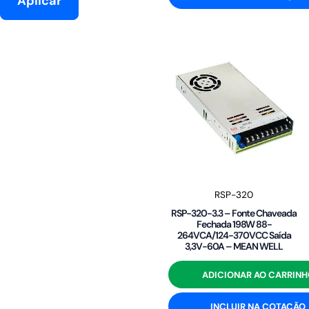
Aplicar
RSP-320
RSP-320-3.3 – Fonte Chaveada
Fechada 198W 88-
264VCA/124-370VCC Saída
3,3V-60A – MEAN WELL
ADICIONAR AO CARRINH
INCLUIR NA COTAÇÃO