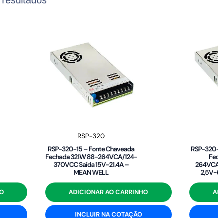
RSP-320
RSP-320-15 – Fonte Chaveada
RSP-320-
Fechada 321W 88-264VCA/124-
Fe
370VCC Saída 15V-21.4A –
264VCA
MEAN WELL
2,5V
O
ADICIONAR AO CARRINHO
A
INCLUIR NA COTAÇÃO