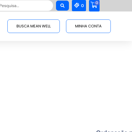
0
squisar
0
BUSCA MEAN WELL
MINHA CONTA