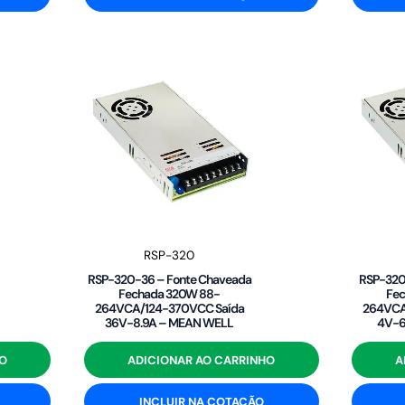
RSP-320
RSP-320-36 – Fonte Chaveada
RSP-320
Fechada 320W 88-
Fe
264VCA/124-370VCC Saída
264VCA
36V-8.9A – MEAN WELL
4V-6
O
ADICIONAR AO CARRINHO
A
INCLUIR NA COTAÇÃO