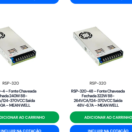
RSP-320
RSP-320
-4 – Fonte Chaveada
RSP-320-48 – Fonte Chaveada
chada 240W 88-
Fechada 322W 88-
/124-370VCC Saída
264VCA/124-370VCC Saída
0A – MEAN WELL
48V-6.7A – MEAN WELL
DICIONAR AO CARRINHO
ADICIONAR AO CARRINH
INCLUIR NA COTAÇÃO
INCLUIR NA COTAÇÃO