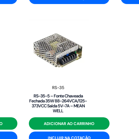
RS-35
RS-35-5 – Fonte Chaveada
Fechada 35W 88-264VCA/125-
373VCC Saída 5V-7A – MEAN
WELL
O
ADICIONAR AO CARRINHO
INCLUIR NA COTAÇÃO