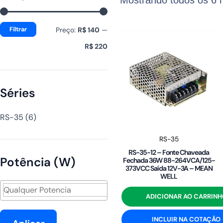
mínimo
máximo
Filtrar
Preço:
R$ 140
—
R$ 220
Séries
RS-35
(6)
RS-35
RS-35-12 – Fonte Chaveada
Potência (W)
Fechada 36W 88-264VCA/125-
373VCC Saída 12V-3A – MEAN
WELL
ADICIONAR AO CARRINH
INCLUIR NA COTAÇÃO