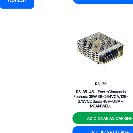
Aplicar
RS-35
RS-35-48 – Fonte Chaveada
Fechada 38W 88-264VCA/125-
373VCC Saída 48V-0.8A –
MEAN WELL
ADICIONAR AO CARRINH
INCLUIR NA COTAÇÃO