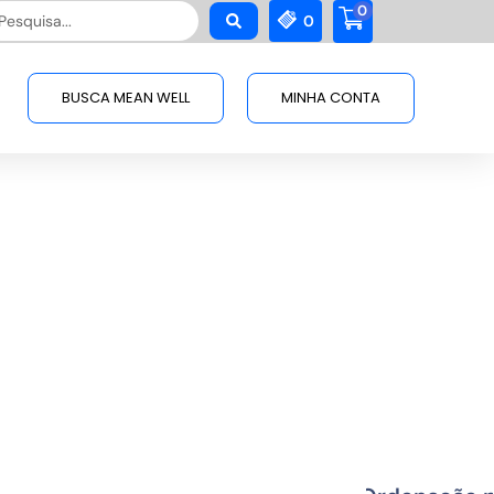
0
squisar
0
BUSCA MEAN WELL
MINHA CONTA