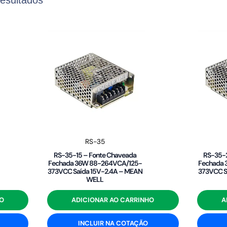
RS-35
RS-35-15 – Fonte Chaveada
RS-35-2
Fechada 36W 88-264VCA/125-
Fechada
373VCC Saída 15V-2.4A – MEAN
373VCC S
WELL
O
ADICIONAR AO CARRINHO
A
INCLUIR NA COTAÇÃO