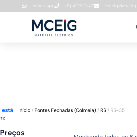
Ir
Whatsapp
(11) 4102-0447
mceig@mceig.
para
o
conteúdo
 está
Início
/
Fontes Fechadas (Colmeia)
/
RS
/ RS-35
m:
Preços
Preço
Preço
Mostrando todos os 6 