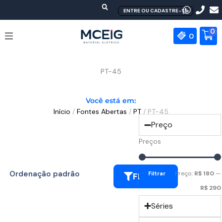
Ir
ENTRE OU CADASTRE-SE
para
o
0
0
conteúdo
HOME
PT-45
EMPRESA
Você está em:
Início
/
Fontes Abertas
/
PT
/ PT-45
PRODUTOS
Preço
MEAN WELL
Preços
CONTATO
Preço:
R$ 180
—
Filtrar
FILTRAR
R$ 290
Séries