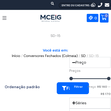
Ir
ENTRE OU CADASTRE-SE
para
o
0
0
conteúdo
HOME
SD-15
EMPRESA
Você está em:
Início
/
Conversores Fechados (Colmeia)
/
SD
/ SD-15
PRODUTOS
Preço
MEAN WELL
Preços
CONTATO
Preço:
R$ 160
—
Filtrar
FILTRAR
R$ 170
Séries