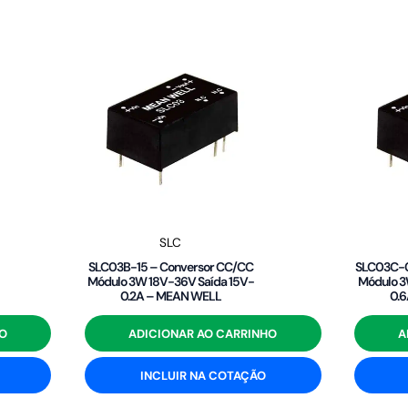
SLC
SLC03B-15 – Conversor CC/CC
SLC03C-0
Módulo 3W 18V-36V Saída 15V-
Módulo 3
0.2A – MEAN WELL
0.
O
ADICIONAR AO CARRINHO
A
INCLUIR NA COTAÇÃO