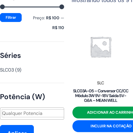
mínimo
máximo
Filtrar
Preço:
R$ 100
—
R$ 110
Séries
SLC03
(9)
SLC
SLC03A-05 – Conversor CC/CC
Potência (W)
Módulo 3W 9V-18V Saída 5V-
0.6A – MEAN WELL
ADICIONAR AO CARRINH
INCLUIR NA COTAÇÃO