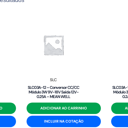
SLC
SLC03A-12 – Conversor CC/CC
SLC03A-1
Módulo 3W 9V-18V Saída 12V-
Módulo 3
0.25A – MEAN WELL
0.
O
ADICIONAR AO CARRINHO
A
INCLUIR NA COTAÇÃO