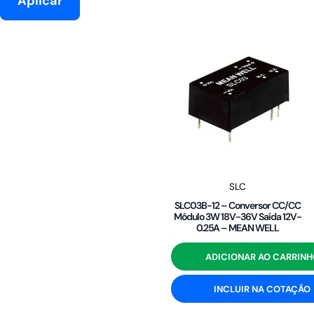
Aplicar
SLC
SLC03B-12 – Conversor CC/CC
Módulo 3W 18V-36V Saída 12V-
0.25A – MEAN WELL
ADICIONAR AO CARRINH
INCLUIR NA COTAÇÃO