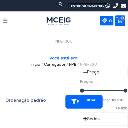
Ir
ENTRE OU CADASTRE-SE
para
o
0
0
conteúdo
HOME
NPB-360
EMPRESA
Você está em:
Início
/
Carregador
/
NPB
/ NPB-360
PRODUTOS
Preço
MEAN WELL
Preços
CONTATO
Preço:
R$ 910
—
Filtrar
FILTRAR
R$ 920
Séries