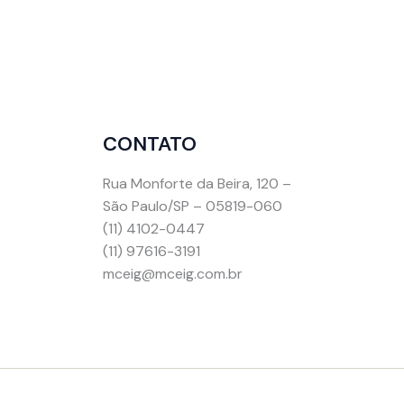
CONTATO
Rua Monforte da Beira, 120 –
São Paulo/SP – 05819-060
(11) 4102-0447
(11) 97616-3191
mceig@mceig.com.br