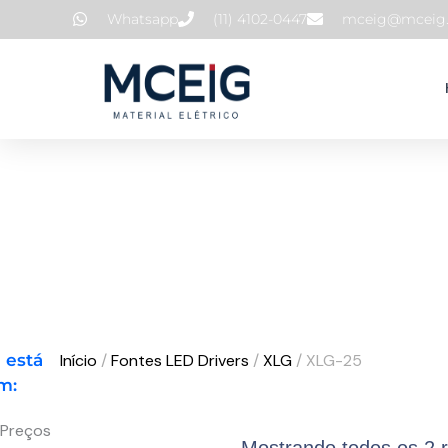
Ir
Whatsapp
(11) 4102-0447
mceig@mceig.
para
o
conteúdo
 está
Início
/
Fontes LED Drivers
/
XLG
/ XLG-25
m:
Preços
Preço
Preço
Mostrando todos os 2 