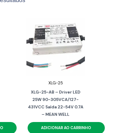
XLG-25
XLG-25-AB – Driver LED
25W 90-305VCA/127-
431VCC Saída 22-54V 0.7A
– MEAN WELL
HO
ADICIONAR AO CARRINHO