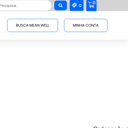
0
squisar
0
BUSCA MEAN WELL
MINHA CONTA