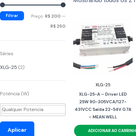
mínimo
máximo
Filtrar
Preço:
R$ 200
—
R$ 250
Séries
XLG-25
(2)
XLG-25
Potência (W)
XLG-25-A – Driver LED
25W 90-305VCA/127-
431VCC Saída 22-54V 0.7A
– MEAN WELL
Aplicar
ADICIONAR AO CARRIN